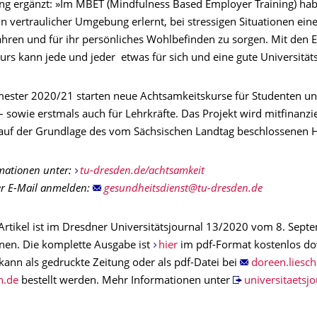
ng ergänzt: »Im MBET (Mindfulness Based Employer Training) ha
in vertraulicher Umgebung erlernt, bei stressigen Situationen ein
hren und für ihr persönliches Wohlbefinden zu sorgen. Mit den 
rs kann jede und jeder etwas für sich und eine gute Universitäts
ester 2020/21 starten neue Achtsamkeitskurse für Studenten u
– sowie erstmals auch für Lehrkräfte. Das Projekt wird mitfinanzi
 auf der Grundlage des vom Sächsischen Landtag beschlossenen H
mationen unter:
tu-dresden.de/achtsamkeit
er E-Mail anmelden:
Artikel ist im Dresdner Universitätsjournal 13/2020 vom 8. Sep
nen. Die komplette Ausgabe ist
hier
im pdf-Format kostenlos d
kann als gedruckte Zeitung oder als pdf-Datei bei
bestellt werden. Mehr Informationen unter
universitaetsjo