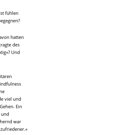
st fühlen
 begegnen?
davon hatten
tragte des
htig«? Und
itären
indfulness
ene
e viel und
 Gehen. Ein
n und
chernd war
zufriedener.«