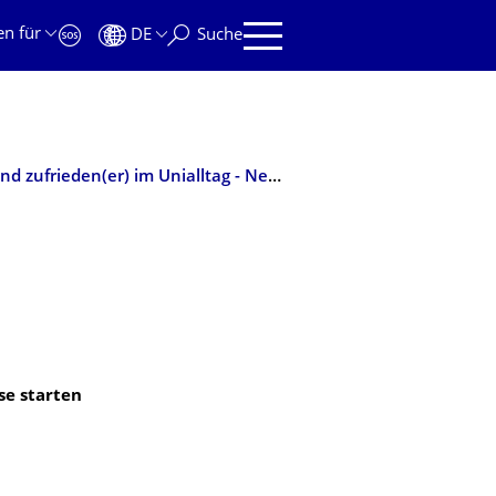
en für
DE
Suche
Mit Achtsamkeit gelassen(er) und zufrieden(er) im Unialltag - Neue Meditationskurse starten demnächst
se starten