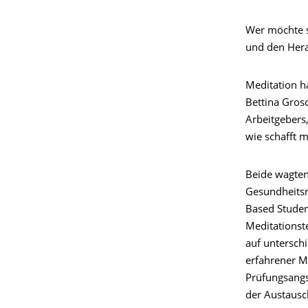
Wer möchte s
und den Hera
Meditation ha
Bettina Gros
Arbeitgebers
wie schafft m
Beide wagten
Gesundheitsm
Based Studen
Meditationst
auf unterschi
erfahrener M
Prüfungsangs
der Austausc