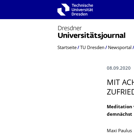
Zur Hauptnavigation springen
Zur Suche springen
Zum Inhalt springen
Breadcrumb-Menü
Startseite
TU Dresden
Newsportal
08.09.2020
MIT AC
ZUFRIE
Meditation 
demnächst
Maxi Paulus