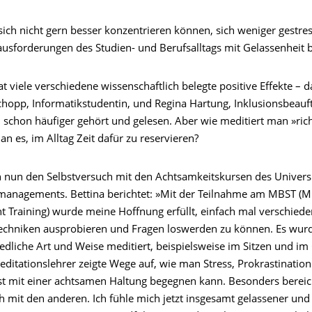
ich nicht gern besser konzentrieren können, sich weniger gestres
usforderungen des Studien- und Berufsalltags mit Gelassenheit
t viele verschiedene wissenschaftlich belegte positive Effekte – 
chopp, Informatikstudentin, und Regina Hartung, Inklusionsbeauf
, schon häufiger gehört und gelesen. Aber wie meditiert man »ric
an es, im Alltag Zeit dafür zu reservieren?
 nun den Selbstversuch mit den Achtsamkeitskursen des Univers
anagements. Bettina berichtet: »Mit der Teilnahme am MBST (M
t Training) wurde meine Hoffnung erfüllt, einfach mal verschied
echniken ausprobieren und Fragen loswerden zu können. Es wurd
edliche Art und Weise meditiert, beispielsweise im Sitzen und im
editationslehrer zeigte Wege auf, wie man Stress, Prokrastinatio
t mit einer achtsamen Haltung begegnen kann. Besonders berei
h mit den anderen. Ich fühle mich jetzt insgesamt gelassener und 