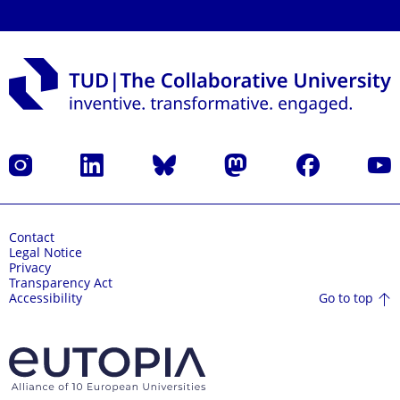
Instagram
LinkedIn
Bluesky
Mastodon
Facebook
YouT
Contact
Legal Notice
Privacy
Transparency Act
Go to top
Accessibility