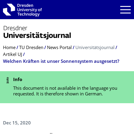
Skip to main navigation
Skip to search
Skip to content
Breadcrumb Menu
Home
TU Dresden
News Portal
Universitätsjournal
Artikel UJ
Welchen Kräften ist unser Sonnensystem ausgesetzt?
Status Message
Info
This document is not available in the language you
requested. It is therefore shown in German.
Dec 15, 2020