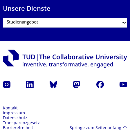
Unsere Dienste
Instagram
LinkedIn
Bluesky
Mastodon
Facebook
Yout
Kontakt
Impressum
Datenschutz
Transparenzgesetz
Springe zum Seitenanfang
Barrierefreiheit