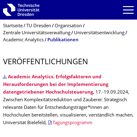
Zur Hauptnavigation springen
Zur Suche springen
Zum Inhalt springen
Breadcrumb-Menü
Startseite
TU Dresden
Organisation
Zentrale Universitätsverwaltung
Universitätsentwicklung
Academic Analytics
Publikationen
VERÖFFENTLI­CHUNGEN
Academic Analytics. Erfolgsfaktoren und
Herausforderungen bei der Implementierung
datengetriebener Hochschulsteuerung,
17.-19.09.2024,
Zwischen Komplexitätsreduktion und Zauberei: Strategisch
relevante Daten für Entscheidungsträger*innen an
Hochschulen bereitstellen, visualisieren, verständlich machen,
Universität Bielefeld,
Tagungsprogramm