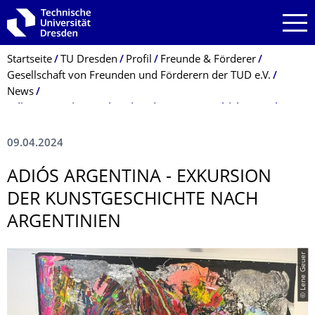
Zur Hauptnavigation springen
Zur Suche springen
Zum Inhalt springen
Breadcrumb-Menü
Startseite
TU Dresden
Profil
Freunde & Förderer
Gesellschaft von Freunden und Förderern der TUD e.V.
News
Adiós Argentina - Exkursion der Kunstgeschichte nach Argentinien
09.04.2024
ADIÓS ARGENTINA - EXKURSION
DER KUNSTGESCHICHTE NACH
ARGENTINIEN
© Lene Geuer