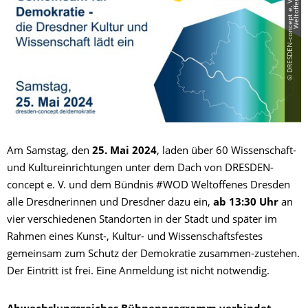
©
D
R
E
S
D
E
N
-
c
o
n
c
e
p
t
e
.
V
.
u
n
d
#
W
O
D
W
e
l
t
o
f
f
e
n
e
s
D
r
e
s
d
e
Am Samstag, den
25. Mai 2024
, laden über 60 Wissenschaft-
und Kultureinrichtungen unter dem Dach von DRESDEN-
concept e. V. und dem Bündnis #WOD Weltoffenes Dresden
alle Dresdnerinnen und Dresdner dazu ein,
ab 13:30 Uhr
an
vier verschiedenen Standorten in der Stadt und später im
Rahmen eines Kunst-, Kultur- und Wissenschaftsfestes
gemeinsam zum Schutz der Demokratie zusammen-zustehen.
Der Eintritt ist frei. Eine Anmeldung ist nicht notwendig.