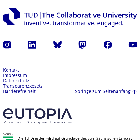
Instagram
LinkedIn
Bluesky
Mastodon
Facebook
Yout
Kontakt
Impressum
Datenschutz
Transparenzgesetz
Springe zum Seitenanfang
Barrierefreiheit
Die TU Dresden wird auf Grundlage des vom Sächsischen Landtag