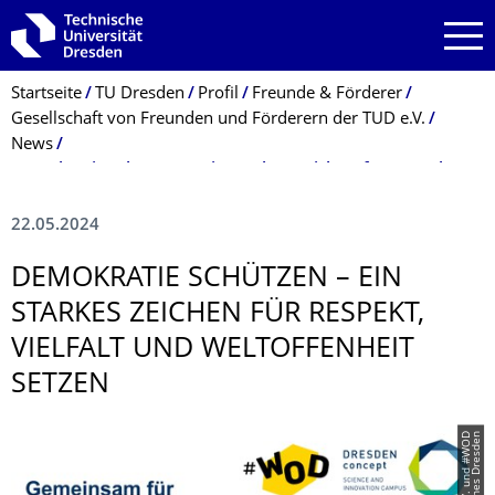
Zur Hauptnavigation springen
Zur Suche springen
Zum Inhalt springen
Breadcrumb-Menü
Startseite
TU Dresden
Profil
Freunde & Förderer
Gesellschaft von Freunden und Förderern der TUD e.V.
News
Demokratie schützen – ein starkes Zeichen für Respekt, Vielfalt und Weltoffenheit setzen
22.05.2024
DEMOKRATIE SCHÜTZEN – EIN
STARKES ZEICHEN FÜR RESPEKT,
VIELFALT UND WELTOFFENHEIT
SETZEN
n