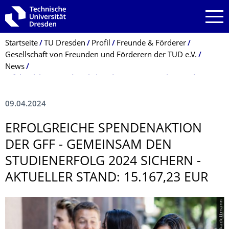
Zur Hauptnavigation springen
Zur Suche springen
Zum Inhalt springen
Breadcrumb-Menü
Startseite
TU Dresden
Profil
Freunde & Förderer
Gesellschaft von Freunden und Förderern der TUD e.V.
News
Erfolgreiche Spendenaktion der GFF - Gemeinsam den Studienerfolg 2024 sichern - aktueller Stand: 15.167,23 EUR
09.04.2024
ERFOLGREICHE SPENDENAKTION
DER GFF - GEMEINSAM DEN
STUDIENERFOLG 2024 SICHERN -
AKTUELLER STAND: 15.167,23 EUR