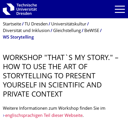
Zur Hauptnavigation springen
Zur Suche springen
Zum Inhalt springen
Breadcrumb-Menü
Startseite
TU Dresden
Universitätskultur
Diversität und Inklusion
Gleichstellung
BeWISE
WS Storytelling
WORKSHOP "THAT`S MY STORY." –
HOW TO USE THE ART OF
STORYTELLING TO PRESENT
YOURSELF IN SCIENTIFIC AND
PRIVATE CONTEXT
Weitere Informationen zum Workshop finden Sie im
englischsprachigen Teil dieser Webseite
.