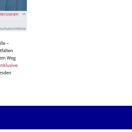
 Versionen
schutzrichtlinie
lle –
tfalten
 dem Weg
inklusive
resden