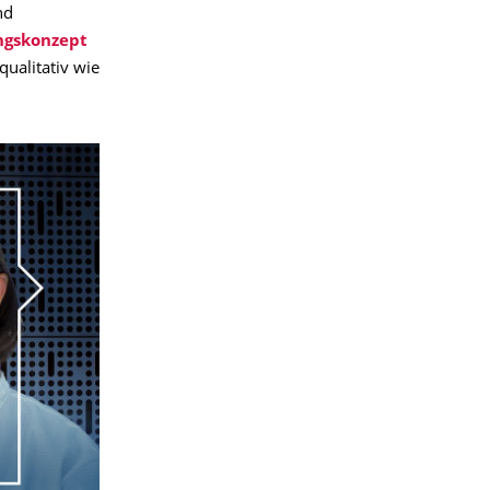
nd
ngskonzept
qualitativ wie