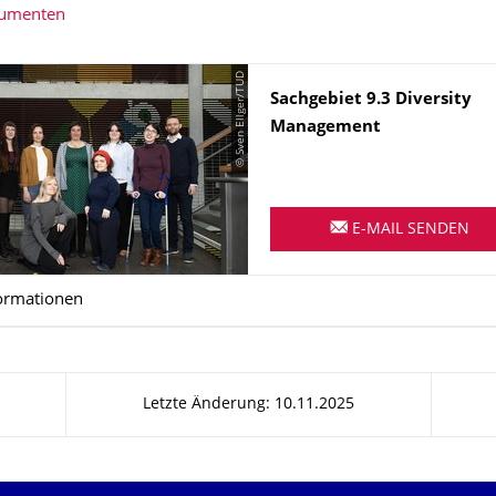
kumenten
© Sven Ellger/TUD
Name
Sachgebiet 9.3 Diversity
Management
E-MAIL SENDEN
ormationen
Letzte Änderung: 10.11.2025