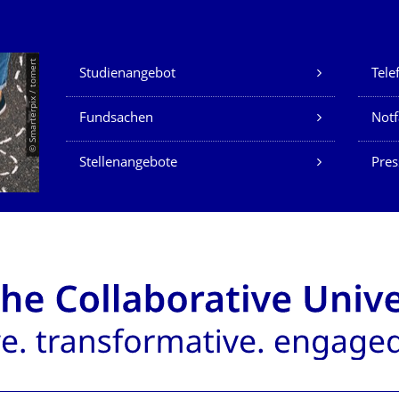
Unsere Dienste
© Smarterpix / tomert
Studienangebot
Tele
Fundsachen
Notf
Stellenangebote
Pres