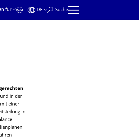
en für
DE
Suche
rgerechten
 und in der
mit einer
tsteilung in
alance
ilienplänen
Jahren