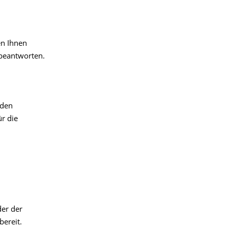
en Ihnen
 beantworten.
 den
r die
der der
bereit.