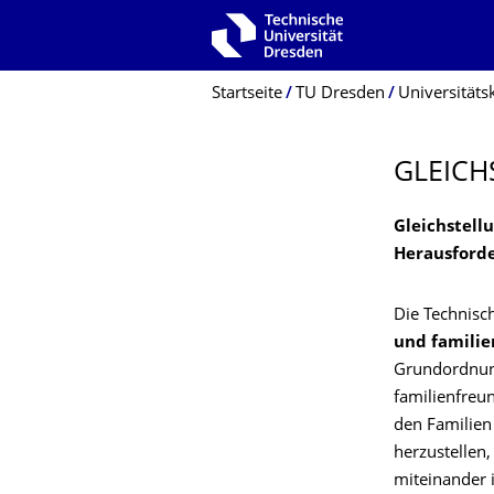
Zur Hauptnavigation springen
Zur Suche springen
Zum Inhalt springen
Breadcrumb-Menü
Startseite
TU Dresden
Universitäts
GLEICH
Gleichstell
Herausforde
Die Technisc
und famili
Grundordnung
familienfreun
den Familien
herzustellen
miteinander 