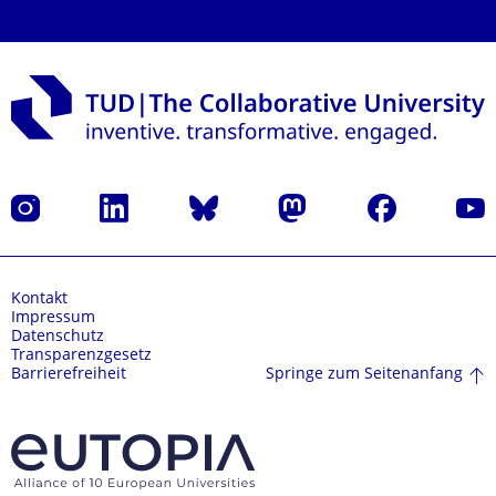
Instagram
LinkedIn
Bluesky
Mastodon
Facebook
Yout
Kontakt
Impressum
Datenschutz
Transparenzgesetz
Springe zum Seitenanfang
Barrierefreiheit