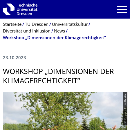
Zur Hauptnavigation springen
Zur Suche springen
Zum Inhalt springen
Breadcrumb-Menü
Startseite
TU Dresden
Universitätskultur
Diversität und Inklusion
News
Workshop „Dimensionen der Klimagerechtigkeit“
23.10.2023
WORKSHOP „DIMENSIONEN DER
KLIMAGERECHTIG­KEIT“
© Kipppunkt Kollektiv