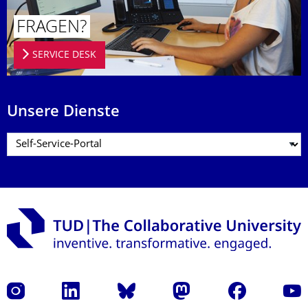
FRAGEN?
SERVICE DESK
Unsere Dienste
Instagram
LinkedIn
Bluesky
Mastodon
Facebook
Yout