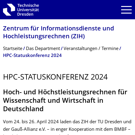
Zur Hauptnavigation springen
Zur Suche springen
Zum Inhalt springen
Zentrum für Informations­dienste und
Hochleistungs­rechnen (ZIH)
Breadcrumb-Menü
Startseite
Das Department
Veranstaltungen / Termine
HPC-Statuskonferenz 2024
HPC-STATUSKONFERENZ 2024
Hoch- und Höchstleistungsrechnen für
Wissenschaft und Wirtschaft in
Deutschland
Vom 24. bis 26. April 2024 laden das ZIH der TU Dresden und
der Gauß-Allianz e.V. – in enger Kooperation mit dem BMBF –