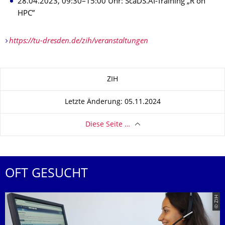
28.04.2023, 09:30–15:00 Uhr: ScaDS.AI-Training „R on
HPC”
https://tu-dresden.de/zih/veranstaltungen
Zu dieser Seite
ZIH
Letzte Änderung: 05.11.2024
Diese Seite …
OFT GESUCHT
© ZIH