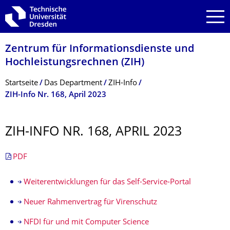
Zur Hauptnavigation springen
Zur Suche springen
Zum Inhalt springen
Zentrum für Informations­dienste und
Hochleistungs­rechnen (ZIH)
Breadcrumb-Menü
Startseite
Das Department
ZIH-Info
ZIH-Info Nr. 168, April 2023
ZIH-INFO NR. 168, APRIL 2023
PDF
Weiterentwicklungen für das Self-Service-Portal
Neuer Rahmenvertrag für Virenschutz
NFDI für und mit Computer Science