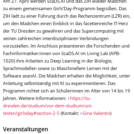
Am 27. April werden ScaDS.AI und das ZIH wieder Mädchen
zu einem gemeinsamen Girls‘Day-Programm begrüßen. Das
ZIH lädt zu einer Führung durch das Rechenzentrum (LZR) ein,
um den Mädchen einen Einblick in das facettenreiche IT-Herz
der TU Dresden zu gewähren und das Supercomputing mit
seinen zahlreichen interdisziplinären Verbindungen
vorzustellen. Im Anschluss präsentieren die Forschenden und
Fachinformatiker:innen von ScaDS.AI im Living Lab (APB-
1020) ihre Arbeiten zu Deep Learning in der Biologie,
Sprachmodellen sowie zu Maschinellem Lernen mit der
Software asanAI. Die Mädchen erhalten die Möglichkeit, unter
Anleitung selbstständig mit KI zu experimentieren. Das
Programm richtet sich an Schülerinnen im Alter von 14 bis 19
Jahren. Weitere Informationen:
https://tu-
dresden.de/studium/vor-dem-studium/uni-
testen/girlsday#section-2-5
(Kontakt:
Gina ­Valentin
)
Veranstaltungen