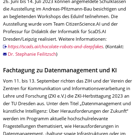
26. Juni bis 14. Juli 2023 können angemeldete Schulklassen
die Ausstellung im Andreas-Pfitzmann-Bau besichtigen und
an begleitenden Workshops des EduInf teilnehmen. Die
Ausstellung wurde vom Team Citizen­Science.AI und der
Professur für Didaktik der Informatik für ScaDS.AI
Dresden/Leipzig realisiert. Weitere Informationen:
https://scads.ai/chocolate-robots-and-deepfakes
. (Kontakt:
Dr. Stephanie ­Feilitzsch
)
Fachtagung zu Datenmanagement und KI
Vom 11. bis 13. September richten das ZIH und der Verein der
Zentren für Kommunikation und Informationsverarbeitung in
Lehre und Forschung (ZKI e. V.) die ZKI-Herbsttagung 2023 an
der TU Dresden aus. Unter dem Titel „Datenmanagement und
künstliche Intelligenz: Über Herausforderungen der Zukunft“
werden im Programm aktuelle hochschulrelevante
Fragestellungen thematisiert, wie Herausforderungen in
Datenmanagement, -haltung sowie Infrastrukturen oder im