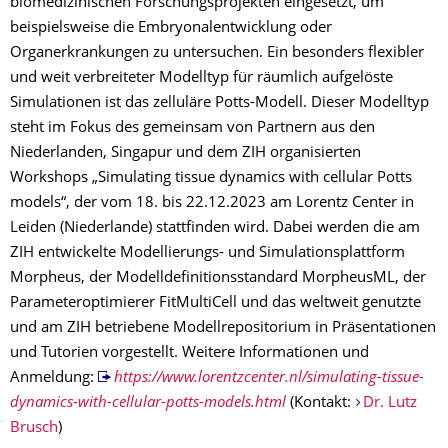
biomedizinischen Forschungsprojekten eingesetzt, um
beispielsweise die Embryonalentwicklung oder
Organerkrankungen zu untersuchen. Ein besonders flexibler
und weit verbreiteter Modelltyp für räumlich aufgelöste
Simulationen ist das zelluläre Potts-Modell. Dieser Modelltyp
steht im Fokus des gemeinsam von Partnern aus den
Niederlanden, Singapur und dem ZIH organisierten
Workshops „Simulating tissue dynamics with cellular Potts
models“, der vom 18. bis 22.12.2023 am Lorentz Center in
Leiden (Niederlande) stattfinden wird. Dabei werden die am
ZIH entwickelte Modellierungs- und Simulationsplattform
Morpheus, der Modelldefinitionsstandard MorpheusML, der
Parameteroptimierer FitMultiCell und das weltweit genutzte
und am ZIH betriebene Modellrepositorium in Präsentationen
und Tutorien vorgestellt. Weitere Informationen und
Anmeldung:
https://www.lorentzcenter.nl/simulating-tissue-
dynamics-with-cellular-potts-models.html
(Kontakt:
Dr. Lutz
Brusch
)