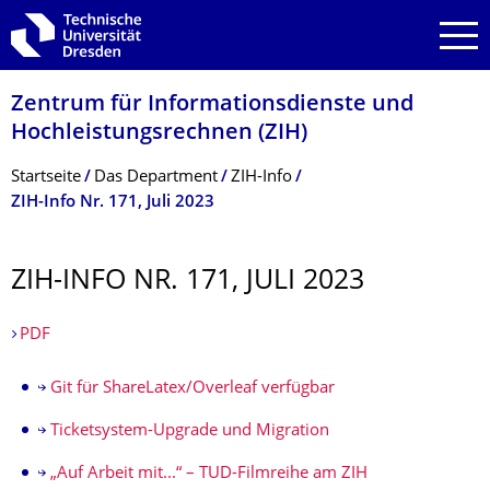
Zur Hauptnavigation springen
Zur Suche springen
Zum Inhalt springen
Zentrum für Informations­dienste und
Hochleistungs­rechnen (ZIH)
Breadcrumb-Menü
Startseite
Das Department
ZIH-Info
ZIH-Info Nr. 171, Juli 2023
ZIH-INFO NR. 171, JULI 2023
PDF
Git für ShareLatex/Overleaf verfügbar
Ticketsystem-Upgrade und Migration
„Auf Arbeit mit...“ – TUD-Filmreihe am ZIH