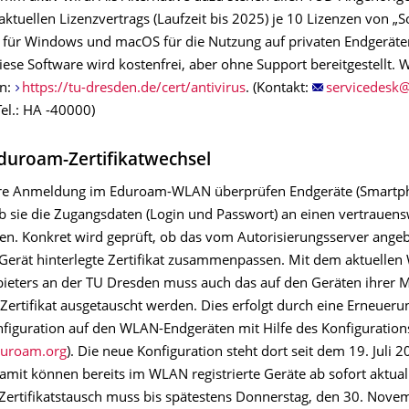
ktuellen Lizenzvertrags (Laufzeit bis 2025) je 10 Lizenzen von 
“ für Windows und macOS für die Nutzung auf privaten Endgeräte
ese Software wird kostenfrei, aber ohne Support bereitgestellt. 
en:
https://tu-dresden.de/cert/antivirus
. (Kontakt:
Tel.: HA -40000)
uroam-Zertifikatwechsel
here Anmeldung im Eduroam-WLAN überprüfen Endgeräte (Smartp
b sie die Zugangsdaten (Login und Passwort) an einen vertrauen
ken. Konkret wird geprüft, ob das vom Autorisierungsserver ang
Gerät hinterlegte Zertifikat zusammenpassen. Mit dem aktuellen
nbieters an der TU Dresden muss auch das auf den Geräten ihrer M
Zertifikat ausgetauscht werden. Dies erfolgt durch eine Erneueru
iguration auf den WLAN-Endgeräten mit Hilfe des Konfiguration
duroam.org
). Die neue Konfiguration steht dort seit dem 19. Juli 2
mit können bereits im WLAN registrierte Geräte ab sofort aktuali
Zertifikatstausch muss bis spätestens Donnerstag, den 30. Nov