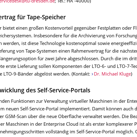
; Tel.: HA -40000)
trag für Tape-Speicher
 bietet einen großen Kostenvorteil gegenüber Festplatten oder Fl
eichersystemen. Insbesondere für die Archivierung von Forschung
n werden, ist diese Technologie kostenoptimal sowie energieeffiz
Lieferung von Tape-Systemen einen Rahmenvertrag für die nächsten
längerungsoption für zwei Jahre abgeschlossen. Durch die im drit
te erste Lieferung sollen Komponenten der LTO-6- und LTO-7-Te
le LTO-9-Bänder abgelöst werden. (Kontakt:
Dr. Michael Kluge
)
wicklung des Self-Service-Portals
nden Funktionen zur Verwaltung virtueller Maschinen in der Ente
m neuen Self-Service-Portal implementiert. Damit können auch di
er GSM-Scan über die neue Oberfläche verwaltet werden. Die Be
ler Maschinen in der Enterprise Cloud ist als erster komplexerer 
ehmigungsschritten vollständig im Self-Service-Portal möglich. 