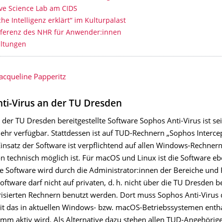
ive Science Lab am CIDS
che Intelligenz erklärt“ im Kulturpalast
ferenz des NHR für Anwender:innen
altungen
Jacqueline Papperitz
ti-Virus an der TU Dresden
 der TU Dresden bereitgestellte Software Sophos Anti-Virus ist sei
ehr verfügbar. Stattdessen ist auf TUD-Rechnern „Sophos Intercep
Einsatz der Software ist verpflichtend auf allen Windows-Rechner
ion technisch möglich ist. Für macOS und Linux ist die Software eb
ie Software wird durch die Administrator:innen der Bereiche und 
 Software darf nicht auf privaten, d. h. nicht über die TU Dresden 
risierten Rechnern benutzt werden. Dort muss Sophos Anti-Virus d
t das in aktuellen Windows- bzw. macOS-Betriebssystemen enth
mm aktiv wird. Als Alternative dazu stehen allen TUD-Angehörig