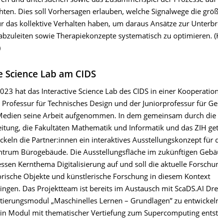
en und untersuchen sowie das Zusammenspiel der Prozesse auf 
hten. Dies soll Vorhersagen erlauben, welche Signalwege die größ
r das kollektive Verhalten haben, um daraus Ansätze zur Unterb
abzuleiten sowie Therapiekonzepte systematisch zu optimieren. (
)
ve Science Lab am CIDS
023 hat das Interactive Science Lab des CIDS in einer Kooperatio
 Professur für Technisches Design und der Juniorprofessur für Ge
Medien seine Arbeit aufgenommen. In dem gemeinsam durch die
leitung, die Fakultäten Mathematik und Informatik und das ZIH g
ckeln die Partner:innen ein interaktives Ausstellungskonzept für
rum Bürogebäude. Die Ausstellungsfläche im zukünftigen Gebä
essen Kernthema Digitalisierung auf und soll die aktuelle Forschu
torische Objekte und künstlerische Forschung in diesem Kontext
gen. Das Projektteam ist bereits im Austausch mit ScaDS.AI Dre
tierungsmodul „Maschinelles Lernen – Grundlagen” zu entwickeln
l ein Modul mit thematischer Vertiefung zum Supercomputing ent