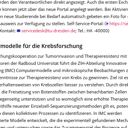
den den Verantwortlichen direkt angezeigt. Auch die ersten Exc
 können jetzt über das neue Portal angelegt werden. Bei Aktivier
n neue Studierende bei Bedarf automatisch gebeten ein Foto für
usweis zur Verfügung zu stellen. Self-Service-Portal:
https://se
(Kontakt:
; Tel.: HA -40000)
odelle für die Krebsforschung
schungskooperation zur Tumorinvasion und Therapieresistenz mit
oren der Radboud Universität führt die ZIH-Abteilung Innovativ
ng (IMC) Computermodelle und mikroskopische Beobachtungen
ntnisse zur Therapieresistenz von Krebs zu gewinnen. Ziel ist es
erhaltensweisen von Krebszellen besser zu verstehen. Durch direkt
 die Freisetzung von Botenstoffen zwischen benachbarten Zellen
gegenseitig unterstützen und so womöglich eine erhöhte Therapie
thilfe neuester Einzelzell-Sequenzierungsmethoden gilt es, potenz
 diesen kollektiven Prozessen zu identifizieren. In IMC werden
erte Modelle entwickelt, die die experimentell gefundenen Mec