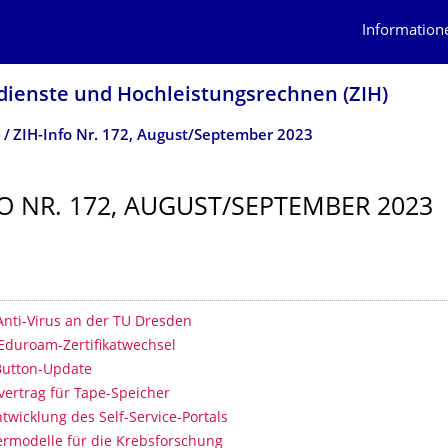
Information
dienste und Hochleistungs­rechnen (ZIH)
o
ZIH-Info Nr. 172, August/September 2023
FO NR. 172, AUGUST/SEPTEMBER 2023
erzeichnis
nti-Virus an der TU Dresden
Eduroam-Zertifikatwechsel
Button-Update
ertrag für Tape-Speicher
twicklung des Self-Service-Portals
rmodelle für die Krebsforschung