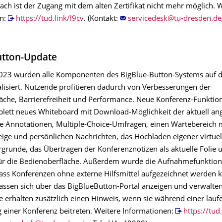
ach ist der Zugang mit dem alten Zertifikat nicht mehr möglich. 
en:
https://tud.link/l9cv
. (Kontakt:
utton-Update
2023 wurden alle Komponenten des BigBlue-Button-Systems auf d
alisiert. Nutzende profitieren dadurch von Verbesserungen der
äche, Barrierefreiheit und Performance. Neue Konferenz-Funkti
mplett neues Whiteboard mit Download-Möglichkeit der aktuell an
ive Annotationen, Multiple-Choice-Umfragen, einen Wartebereich 
eige und persönlichen Nachrichten, das Hochladen eigener virtuel
gründe, das Übertragen der Konferenznotizen als aktuelle Folie 
r die Bedienoberfläche. Außerdem wurde die Aufnahmefunktiona
odass Konferenzen ohne externe Hilfsmittel aufgezeichnet werden 
ssen sich über das BigBlueButton-Portal anzeigen und verwalten
 erhalten zusätzlich einen Hinweis, wenn sie während einer lau
 einer Konferenz beitreten. Weitere Informationen:
https://tud