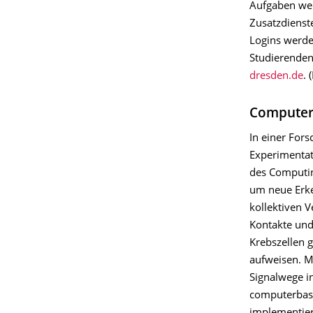
Aufgaben wer
Zusatzdienste
Logins werde
Studierendena
dresden.de
. 
Computerm
In einer For
Experimentat
des Computi
um neue Erken
kollektiven V
Kontakte und
Krebszellen 
aufweisen. Mi
Signalwege in
computerbasi