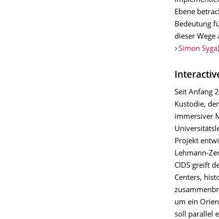
implementier
Ebene betrac
Bedeutung fü
dieser Wege 
Simon Syga
Interacti
Seit Anfang 2
Kustodie, der
immersiver 
Universitäts
Projekt entwi
Lehmann-Zent
CIDS greift d
Centers, his
zusammenbrin
um ein Orien
soll paralle