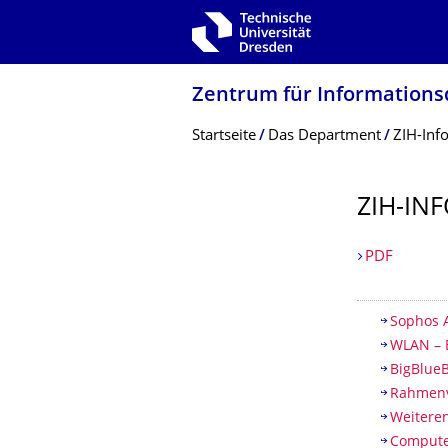
Zur Hauptnavigation springen
Zur Suche springen
Zum Inhalt springen
Zentrum für Informations­
Breadcrumb-Menü
Startseite
Das Department
ZIH-Inf
ZIH-IN
PDF
Inhaltsv
Sophos A
WLAN – 
BigBlue
Rahmenv
Weiteren
Compute