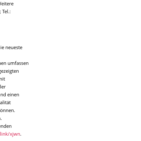
Weitere
; Tel.:
ie neueste
onen umfassen
gezeigten
mit
ler
und einen
lität
können.
.
fenden
.link/xjwn
.