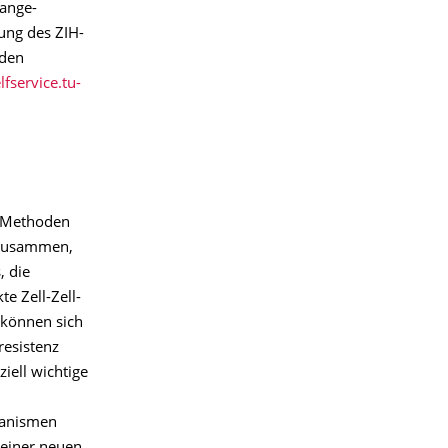
hange-
ung des ZIH-
 den
lfservice.tu-
e Methoden
 zusammen,
, die
e Zell-Zell-
 können sich
resistenz
iell wichtige
hanismen