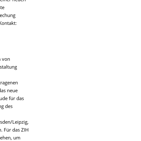
einer neuen
te
rechung
Kontakt:
n von
staltung
etragenen
 das neue
ude für das
ng des
sden/Leipzig,
. Für das ZIH
stehen, um