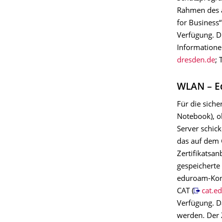
Rahmen des a
for Business
Verfügung. Di
Information
; 
WLAN – Ed
Für die sic
Notebook), o
Server schic
das auf dem 
Zertifikatsa
gespeicherte 
eduroam-Konf
CAT (
cat.e
Verfügung. Da
werden. Der 