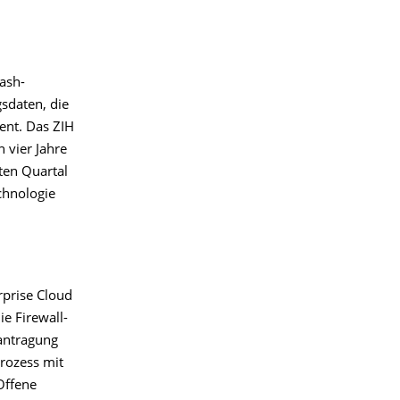
ash-
sdaten, die
ient. Das ZIH
 vier Jahre
ten Quartal
chnologie
rprise Cloud
e Firewall-
antragung
Prozess mit
Offene