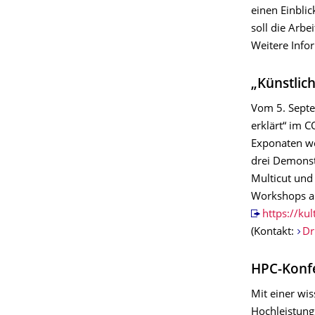
einen Einblic
soll die Arbe
Weitere Info
„Künstlich
Vom 5. Septe
erklärt“ im 
Exponaten we
drei Demonstr
Multicut und
Workshops anb
https://ku
(Kontakt:
Dr
HPC-Konf
Mit einer wis
Hochleistung