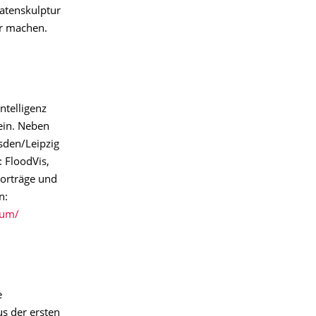
Datenskulptur
ar machen.
ntelligenz
ein. Neben
sden/Leipzig
: FloodVis,
orträge und
n:
rum/
e
s der ersten