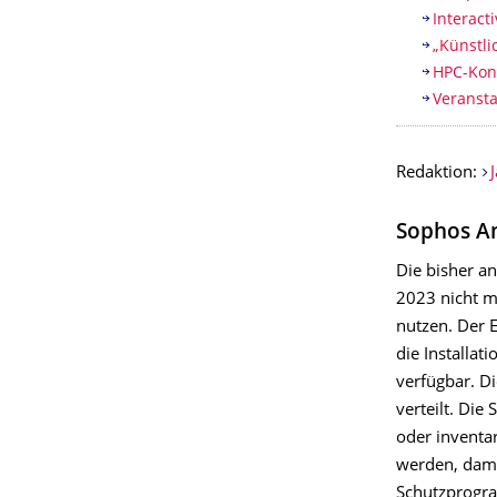
Interact
„Künstli
HPC-Kon
Veranst
Redaktion:
Sophos An
Die bisher an
2023 nicht m
nutzen. Der 
die Installat
verfügbar. D
verteilt. Die
oder inventa
werden, dami
Schutzprogra