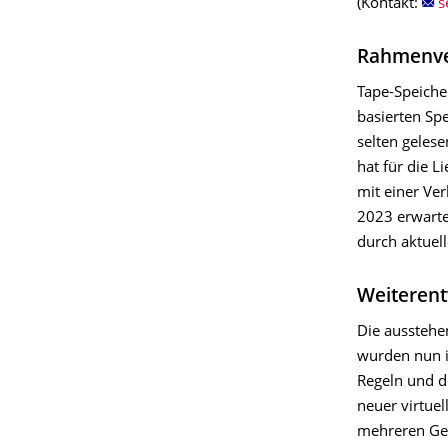
(Kontakt:
Rahmenver
Tape-Speicher
basierten Sp
selten gelese
hat für die 
mit einer Ver
2023 erwarte
durch aktuel
Weiterent
Die ausstehe
wurden nun i
Regeln und d
neuer virtuel
mehreren Gen