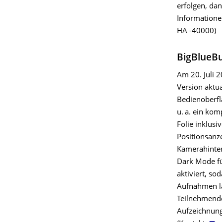
erfolgen, dan
Information
HA -40000)
BigBlueB
Am 20. Juli 
Version aktu
Bedienoberfl
u. a. ein ko
Folie inklus
Positionsanz
Kamerahinter
Dark Mode fü
aktiviert, s
Aufnahmen la
Teilnehmende
Aufzeichnung