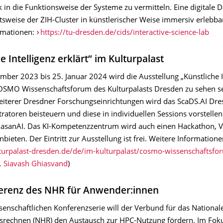
k in die Funktionsweise der Systeme zu vermitteln. Eine digitale 
itsweise der ZIH-Cluster in künstlerischer Weise immersiv erlebb
rmationen:
https://tu-dresden.de/cids/interactive-science-lab
e Intelligenz erklärt“ im Kulturpalast
mber 2023 bis 25. Januar 2024 wird die Ausstellung „Künstliche I
­COSMO Wissenschaftsforum des Kulturpalasts Dresden zu sehen s
iterer Dresdner Forschungseinrichtungen wird das ScaDS.AI Dre
atoren beisteuern und diese in individuellen Sessions vorstellen
 asanAI. Das KI-Kompetenzzentrum wird auch einen Hackathon, V
ieten. Der Eintritt zur Ausstellung ist frei. Weitere Informatione
lturpalast-dresden.de/de/im-kulturpalast/cosmo-wissenschaftsfo
. Siavash Ghiasvand
)
erenz des NHR für Anwender:innen
senschaftlichen Konferenzserie will der Verbund für das National
srechnen (NHR) den Austausch zur HPC-Nutzung fördern. Im Foku