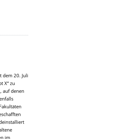
t dem 20. Juli
t X“ zu
n, auf denen
enfalls
Fakultäten
beschafften
einstalliert
altene
en im