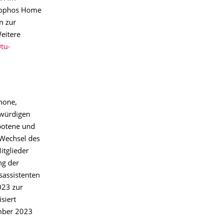
„Sophos Home
n zur
Weitere
hone,
swürdigen
ebotene und
 Wechsel des
itglieder
ng der
sassistenten
023 zur
siert
ember 2023