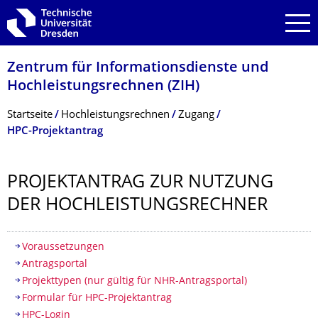
Zur Hauptnavigation springen
Zur Suche springen
Zum Inhalt springen
Zentrum für Informations­dienste und
Hochleistungs­rechnen (ZIH)
Breadcrumb-Menü
Startseite
Hochleistungs­rechnen
Zugang
HPC-Projektantrag
PROJEKTANTRAG ZUR NUTZUNG
DER HOCHLEISTUNGS­RECHNER
Inhaltsverzeichnis
Voraussetzungen
Antragsportal
Projekttypen (nur gültig für NHR-Antragsportal)
Formular für HPC-Projektantrag
HPC-Login