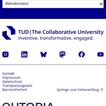
Instagram
LinkedIn
Bluesky
Mastodon
Facebook
Yout
Kontakt
Impressum
Datenschutz
Transparenzgesetz
Springe zum Seitenanfang
Barrierefreiheit