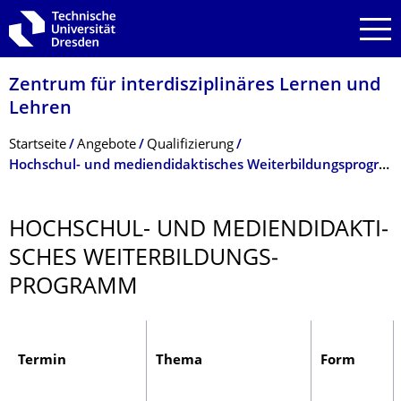
Zur Hauptnavigation springen
Zur Suche springen
Zum Inhalt springen
Zentrum für interdisziplinäres Lernen und
Lehren
Breadcrumb-Menü
Startseite
Angebote
Qualifizierung
Hochschul- und mediendidaktisches Weiterbildungsprogramm
HOCHSCHUL- UND MEDIENDIDAKTI­
SCHES WEITERBILDUNGS­
PROGRAMM
Termin
Thema
Form