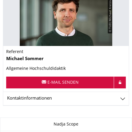
© TUD|Michael Kretzschmar
Referent
Name
Michael
Sommer
Allgemeine Hochschuldidaktik
E-MAIL SENDEN
Kontaktinformationen
Zu dieser Seite
Nadja Scope