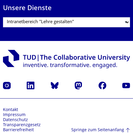
Unsere Dienste
Instagram
LinkedIn
Bluesky
Mastodon
Facebook
Yout
Kontakt
Impressum
Datenschutz
Transparenzgesetz
Springe zum Seitenanfang
Barrierefreiheit