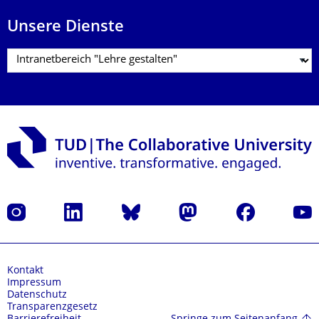
Unsere Dienste
Instagram
LinkedIn
Bluesky
Mastodon
Facebook
Yout
Kontakt
Impressum
Datenschutz
Transparenzgesetz