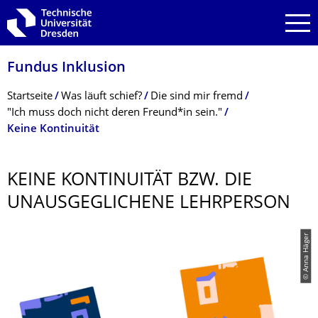
Zur Hauptnavigation springen
Zur Suche springen
Zum Inhalt springen
Fundus Inklusion
Breadcrumb-Menü
Startseite
Was läuft schief?
Die sind mir fremd
"Ich muss doch nicht deren Freund*in sein."
Keine Kontinuität
KEINE KONTINUITÄT BZW. DIE
UNAUSGEGLICHENE LEHRPERSON
© Anna Häger