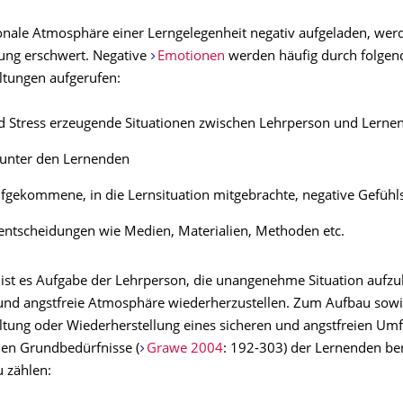
ionale Atmosphäre einer Lerngelegenheit negativ aufgeladen, we
ung erschwert. Negative
Emotionen
werden häufig durch folgen
ltungen aufgerufen:
d Stress erzeugende Situationen zwischen Lehrperson und Lerne
 unter den Lernenden
fgekommene, in die Lernsituation mitgebrachte, negative Gefühl
entscheidungen wie Medien, Materialien, Methoden etc.
l ist es Aufgabe der Lehrperson, die unangenehme Situation aufz
 und angstfreie Atmosphäre wiederherzustellen. Zum Aufbau sowi
ltung oder Wiederherstellung eines sicheren und angstfreien Umfe
hen Grundbedürfnisse (
Grawe 2004
: 192-303) der Lernenden ber
u zählen: