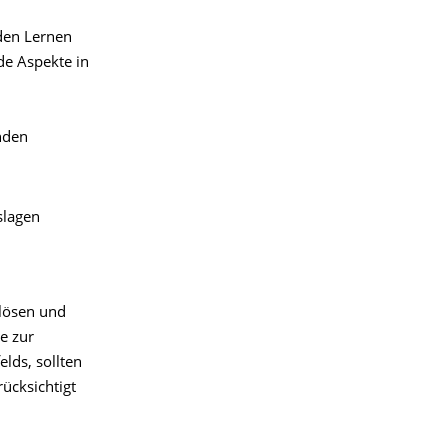
rden Lernen
de Aspekte in
nden
slagen
ulösen und
e zur
lds, sollten
ücksichtigt