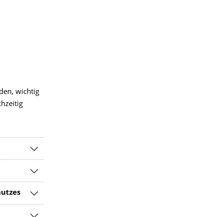
den, wichtig
chzeitig
hutzes