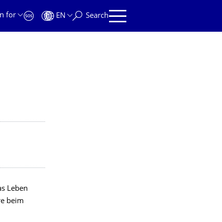
n for
EN
Search
as Leben
re beim