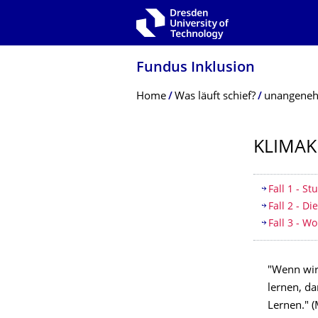
Skip to main navigation
Skip to search
Skip to content
Fundus Inklusion
Breadcrumb Menu
Home
Was läuft schief?
unangeneh
KLIMAK
Table of
Fall 1 - S
Fall 2 - D
Fall 3 - 
"Wenn wir 
lernen, d
Lernen." (