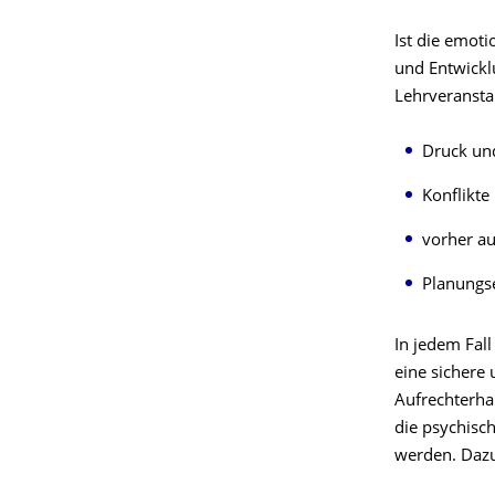
Ist die emot
und Entwickl
Lehrveransta
Druck un
Konflikte
vorher au
Planungs
In jedem Fal
eine sichere
Aufrechterha
die psychisc
werden. Daz