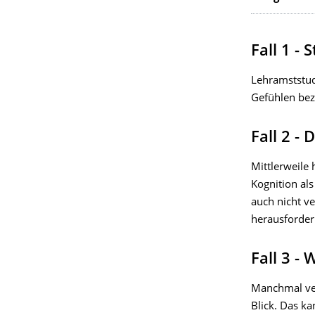
Fall 1 -
Lehramststud
Gefühlen bez
Fall 2 -
Mittlerweile
Kognition al
auch nicht v
herausforder
Fall 3 -
Manchmal ver
Blick. Das k