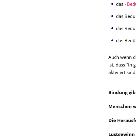
das
Bedü
das Bedür
das Bedür
das Bedü
Auch wenn di
ist, dass "in
aktiviert sind
Bindung gib
Menschen wü
Die Herausf
Lustgewinn