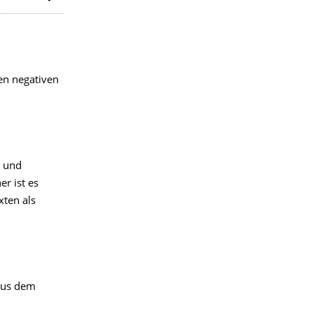
en negativen
n und
er ist es
xten als
aus dem