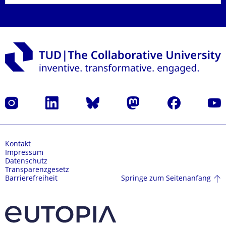
Instagram
LinkedIn
Bluesky
Mastodon
Facebook
Yout
Kontakt
Impressum
Datenschutz
Transparenzgesetz
Springe zum Seitenanfang
Barrierefreiheit