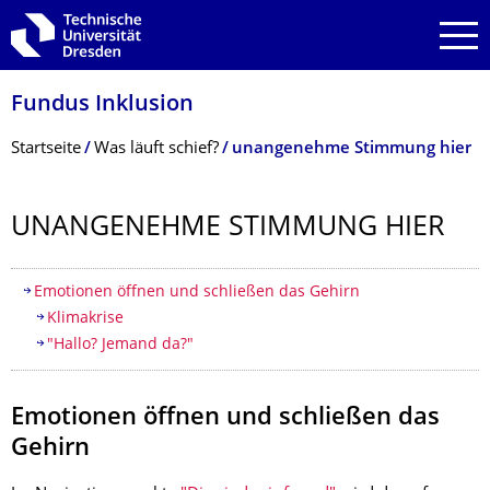
Zur Hauptnavigation springen
Zur Suche springen
Zum Inhalt springen
Fundus Inklusion
Breadcrumb-Menü
Startseite
Was läuft schief?
unangenehme Stimmung hier
UNANGENEHME STIMMUNG HIER
Inhaltsverzeichnis
Emotionen öffnen und schließen das Gehirn
Klimakrise
"Hallo? Jemand da?"
Emotionen öffnen und schließen das
Gehirn