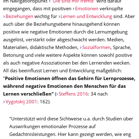
Im Navigationspunkt
"Die sind mir fremd"
wird darauf
eingegangen, dass mit positiven
Emotionen
verknüpfte
Beziehungen
wichtig für
Lernen und Entwicklung
sind. Aber
auch über die Beziehungsebene hinausgehend können
positive wie negative Emotionen durch die Lernumgebung
ausgelöst, verstärkt oder abgeschwächt werden. Medien,
Materialien, didaktische Methoden,
Sozialformen
, Sprache,
Betonung und viele weitere Aspekte können sowohl positive
als auch negative Assoziationen bei den Lernenden wecken.
All das beeinflusst Lernen und Entwicklung maßgeblich:
"
Positive Emotionen öffnen das Gehirn für Lernprozesse,
während negative Emotionen den Menschen für das
Lernen verschließen"
(
Steffens 2016
: 34 nach
Vygotskij 2001
: 162).
"Unterstützt wird diese Sichtweise u.a. durch Studien über
Auswirkungen emotionaler Prozesse auf
Gedächtnisleistungen. Hier kann gezeigt werden, wie eng