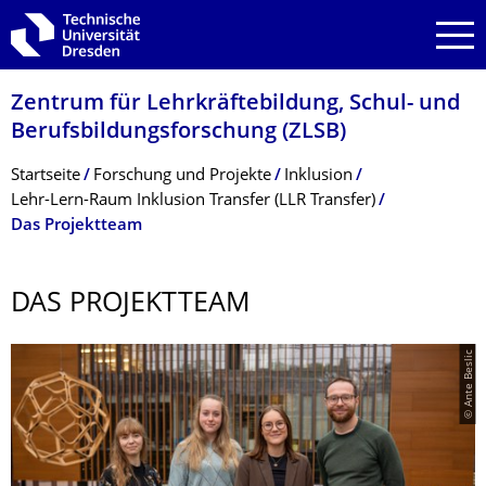
Zur Hauptnavigation springen
Zur Suche springen
Zum Inhalt springen
Zentrum für Lehrkräftebildung, Schul- und
Berufsbildungsfor­schung (ZLSB)
Breadcrumb-Menü
Startseite
Forschung und Projekte
Inklusion
Lehr-Lern-Raum Inklusion Transfer (LLR Transfer)
Das Projektteam
DAS PROJEKTTEAM
© Ante Beslic