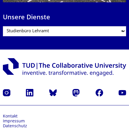
Unsere Dienste
Instagram
LinkedIn
Bluesky
Mastodon
Facebook
Yout
Kontakt
Impressum
Datenschutz