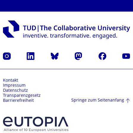
Instagram
LinkedIn
Bluesky
Mastodon
Facebook
Yout
Kontakt
Impressum
Datenschutz
Transparenzgesetz
Springe zum Seitenanfang
Barrierefreiheit