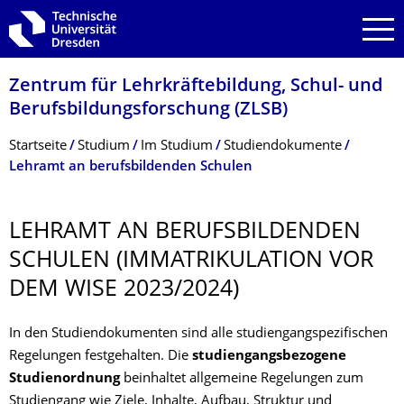
Zur Hauptnavigation springen
Zur Suche springen
Zum Inhalt springen
Zentrum für Lehrkräftebildung, Schul- und
Berufsbildungsfor­schung (ZLSB)
Breadcrumb-Menü
Startseite
Studium
Im Studium
Studiendokumente
Lehramt an berufsbildenden Schulen
LEHRAMT AN BERUFSBILDENDEN
SCHULEN (IMMATRIKULATION VOR
DEM WISE 2023/2024)
In den Studiendokumenten sind alle studiengangspezifischen
Regelungen festgehalten. Die
studiengangsbezogene
Studienordnung
beinhaltet allgemeine Regelungen zum
Studiengang wie Ziele, Inhalte, Aufbau, Struktur und