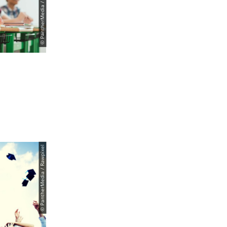
© PantherMedia / Rawpixel