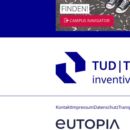
FINDEN!
CAMPUS NAVIGATOR
Kontakt
Impressum
Datenschutz
Trans