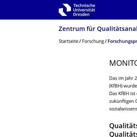
Zur Hauptnavigation springen
Zur Suche springen
Zum Inhalt springen
Zentrum für Qualitätsana
Breadcrumb-Menü
Startseite
Forschung
Forschungspr
MONITO
Das im Jahr 
(KfBH) wurde
Das KfBH ist
zukünftigen 
sozialwissens
Qualitä
Qualität