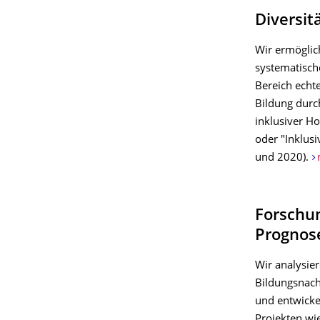
Diversit
Wir ermöglic
systematisch
Bereich echte
Bildung durc
inklusiver H
oder "Inklus
und 2020).
Forschu
Prognos
Wir analysie
Bildungsnach
und entwicke
Projekten wi