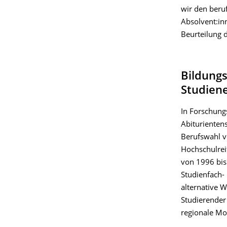
wir den beru
Absolvent:in
Beurteilung 
Bildung
Studien
In Forschung
Abiturientens
Berufswahl v
Hochschulreif
von 1996 bis
Studienfach-
alternative W
Studierender
regionale Mob