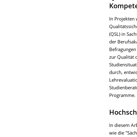
Kompeten
In Projekten
Qualitätssic
(QSL) in Sach
der Berufsak
Befragungen
zur Qualität
Studiensitua
durch, entwi
Lehrevaluati
Studienberat
Programme.
Hochsch
In diesem Arb
wie die "Säc