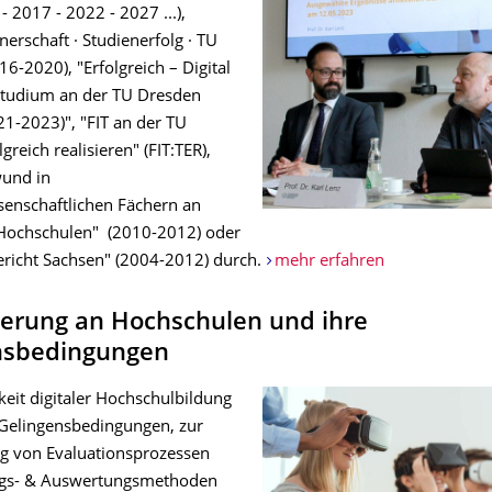
- 2017 - 2022 - 2027 ...),
nerschaft · Studienerfolg · TU
6-2020), "Erfolgreich – Digital
: Studium an der TU Dresden
21-2023)", "FIT an der TU
greich realisieren" (FIT:TER),
wund in
senschaftlichen Fächern an
Hochschulen" (2010-2012) oder
richt Sachsen" (2004-2012) durch.
mehr erfahren
sierung an Hochschulen und ihre
nsbedingungen
eit digitaler Hochschulbildung
Gelingensbedingungen, zur
ung von Evaluationsprozessen
gs- & Auswertungsmethoden