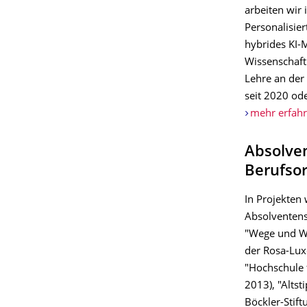
arbeiten wir 
Personalisie
hybrides KI-
Wissenschaftl
Lehre an der
seit 2020 ode
mehr erfah
Absolve
Berufsor
In Projekten 
Absolventenst
"Wege und W
der Rosa-Lux
"Hochschule 
2013), "Altst
Böckler-Stif