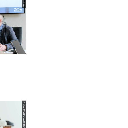
© PantherMedia / ArturVerkhovetskiy