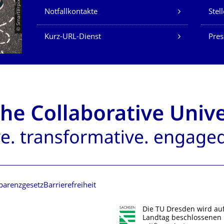
© Smarterpix / tomert
Notfallkontakte
Stel
Kurz-URL-Dienst
Pres
parenzgesetz
Barrierefreiheit
Die TU Dresden wird au
Landtag beschlossenen 