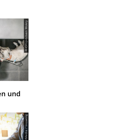
© Crispin-Iven Mokry
en und
© PantherMedia / snowing