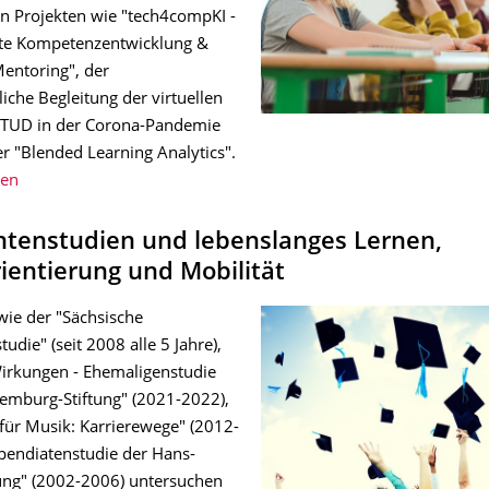
in Projekten wie "tech4compKI -
rte Kompetenzentwicklung &
Mentoring", der
iche Begleitung der virtuellen
 TUD in der Corona-Pandemie
r "Blended Learning Analytics".
ren
ntenstudien und lebenslanges Lernen,
ientierung und Mobilität
wie der "Sächsische
udie" (seit 2008 alle 5 Jahre),
irkungen - Ehemaligenstudie
emburg-Stiftung" (2021-2022),
für Musik: Karrierewege" (2012-
ipendiatenstudie der Hans-
tung" (2002-2006) untersuchen