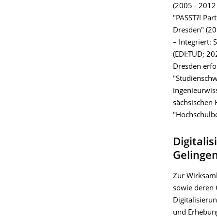
(2005 - 2012 
"PASST?! Part
Dresden" (201
– Integriert
(EDI:TUD; 20
Dresden erfol
"Studiensch
ingenieurwis
sächsischen 
"Hochschulbe
Digitali
Gelinge
Zur Wirksamk
sowie deren 
Digitalisier
und Erhebun