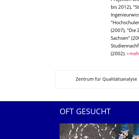
bis 2012), "S
Ingenieurwis
"Hochschule
(2007), "Die
Sachsen" (20
Studiennachf
(2002).
mehr
Zu dieser Seite
Zentrum für Qualitätsanalyse
OFT GESUCHT