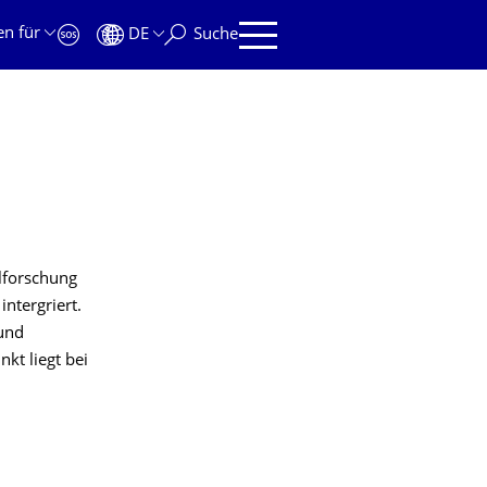
en für
DE
Suche
lforschung
ntergriert.
 und
kt liegt bei