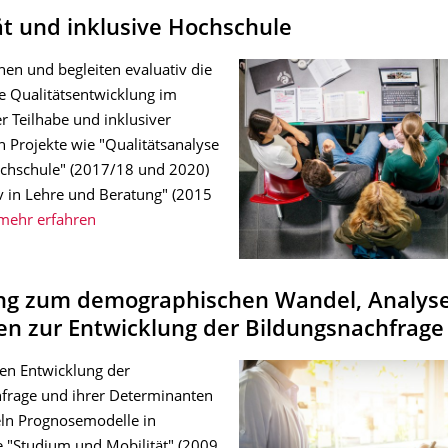
ät und inklusive Hochschule
hen und begleiten evaluativ die
e Qualitätsentwicklung im
r Teilhabe und inklusiver
h Projekte wie "Qualitätsanalyse
ochschule" (2017/18 und 2020)
iv in Lehre und Beratung" (2015
mehr erfahren
ng zum demographischen Wandel, Analys
en zur Entwicklung der Bildungsnachfrage
ren Entwicklung der
frage und ihrer Determinanten
ln Prognosemodelle in
e "Studium und Mobilität" (2009