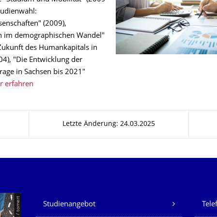
tudienwahl:
senschaften" (2009),
n im demographischen Wandel"
 Zukunft des Humankapitals in
04), "Die Entwicklung der
rage in Sachsen bis 2021"
 erfahren
Letzte Änderung: 24.03.2025
Unsere Dienste
Studienangebot
Tele