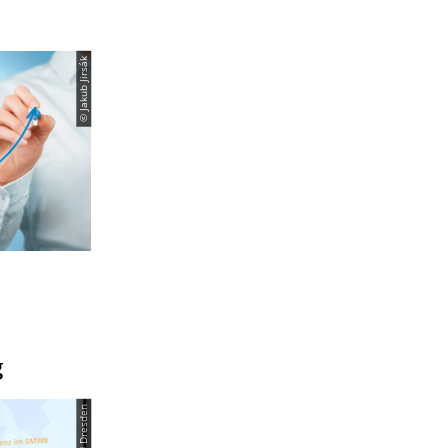
© Jakub Jirsák
g
© TU Dresden