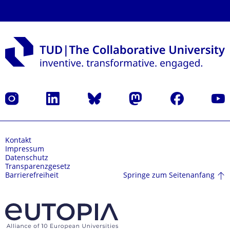
Instagram
LinkedIn
Bluesky
Mastodon
Facebook
Yout
Kontakt
Impressum
Datenschutz
Transparenzgesetz
Springe zum Seitenanfang
Barrierefreiheit