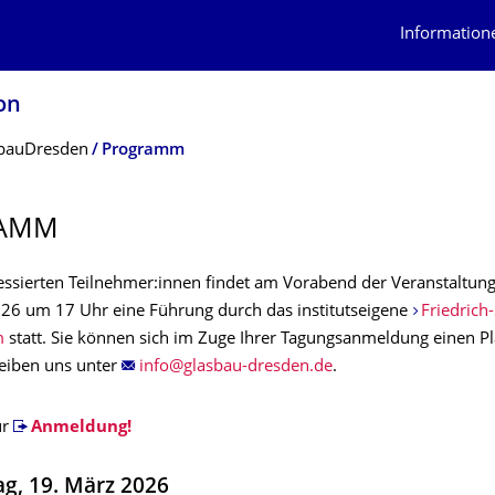
Information
on
bauDresden
Programm
AMM
eressierten Teilnehmer:innen findet am Vorabend der Veranstaltun
26 um 17 Uhr eine Führung durch das institutseigene
Friedrich
m
statt. Sie können sich im Zuge Ihrer Tagungsanmeldung einen Pl
reiben uns unter
.
ur
Anmeldung!
g, 19. März 2026