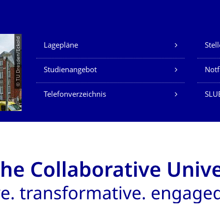
Unsere Dienste
© TU Dresden/Eckold
Lagepläne
Stel
Studienangebot
Not
Telefonverzeichnis
SLU