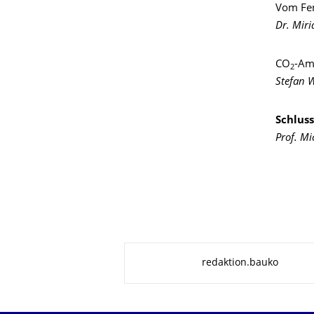
Vom Fen
Dr. Miri
CO
-Am
2
Stefan 
Schlus
Prof. M
Zu dieser Seite
redaktion.bauko