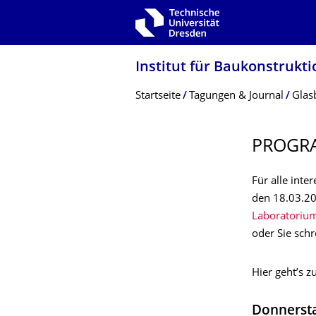
Zur Hauptnavigation springen
Zur Suche springen
Zum Inhalt springen
Institut für Baukonstrukti
Breadcrumb-Menü
Startseite
Tagungen & Journal
Glas
PROGR
Für alle int
den 18.03.20
Laboratoriu
oder Sie sch
Hier geht’s z
Donnersta