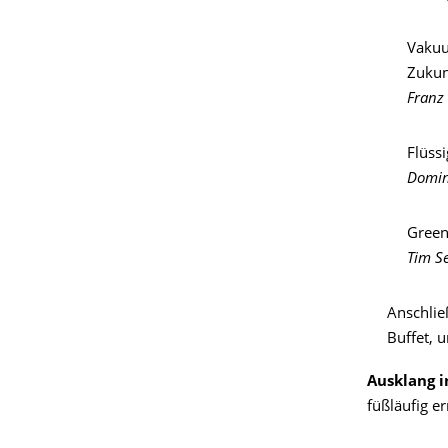
Vakuu
Zukun
Franz 
Flüss
Domin
Green
Tim Se
Anschlie
Buffet, u
Ausklang in
füßläufig e