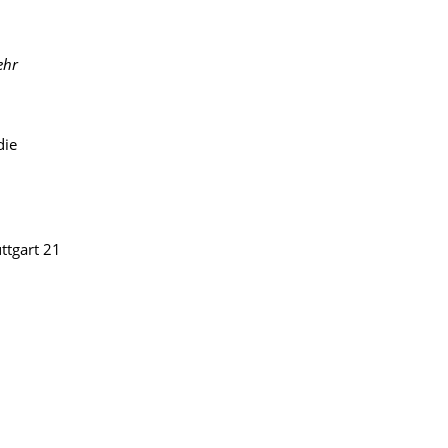
ehr
die
ttgart 21