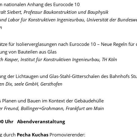
 nationalen Anhang des Eurocode 10
ralt Siebert, Professur Baukonstruktion und Bauphysik
 und Labor für Konstruktiven Ingenieurbau, Universität der Bundesw
n
ätze für Isolierverglasungen nach Eurocode 10 – Neue Regeln für 
ng von Bauteilen aus Glas
th Kasper, Institut für Konstruktiven Ingenieurbau, TH Köln
ung der Lichtaugen und Glas-Stahl-Gitterschalen des Bahnhofs Stu
fen Dix, seele GmbH, Gersthofen
es Planen und Bauen im Kontext der Gebäudehülle
er Freund, Bollinger+Grohmann, Frankfurt am Main
1.00 Uhr Abendveranstaltung
ng durch
Pecha Kuchas
Promovierender: