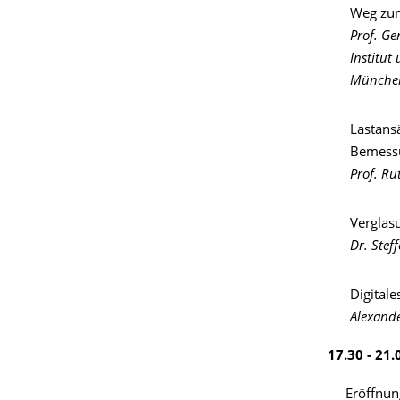
Weg zum
Prof. Ge
Institut
Münche
Lastans
Bemessu
Prof. Ru
Verglas
Dr. Stef
Digital
Alexand
17.30 - 2
Eröffnu