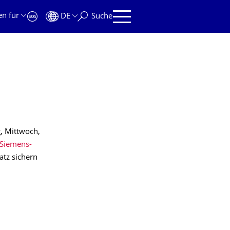
en für
DE
Suche
g, Mittwoch,
-Siemens-
atz sichern