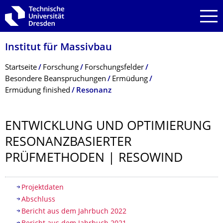
Zur Hauptnavigation springen
Zur Suche springen
Zum Inhalt springen
Institut für Massivbau
Breadcrumb-Menü
Startseite
Forschung
Forschungsfelder
Besondere Beanspruchungen
Ermüdung
Ermüdung finished
Resonanz
ENTWICKLUNG UND OPTIMIERUNG
RESONANZBASIER­TER
PRÜFMETHODEN | RESOWIND
Inhaltsverzeichnis
Projektdaten
Abschluss
Bericht aus dem Jahrbuch 2022