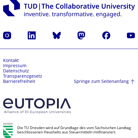
Instagram
LinkedIn
Bluesky
Mastodon
Facebook
Yout
Kontakt
Impressum
Datenschutz
Transparenzgesetz
Springe zum Seitenanfang
Barrierefreiheit
Die TU Dresden wird auf Grundlage des vom Sächsischen Landtag
beschlossenen Haushalts aus Steuermitteln mitfinanziert.