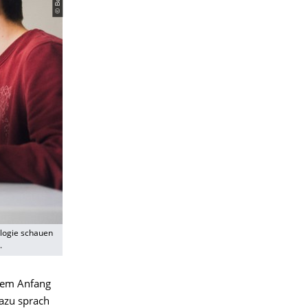
ologie schauen
.
inem Anfang
Dazu sprach