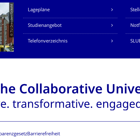
Unsere Dienste
© TU Dresden/Eckold
Lagepläne
Stel
Studienangebot
Not
Telefonverzeichnis
SLU
parenzgesetz
Barrierefreiheit