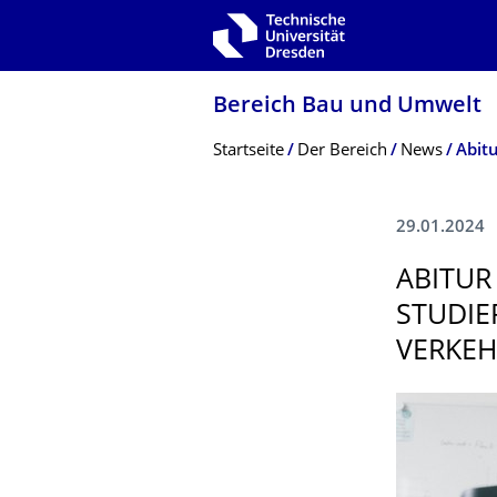
Zur Hauptnavigation springen
Zur Suche springen
Zum Inhalt springen
Bereich Bau und Umwelt
Breadcrumb-Menü
Startseite
Der Bereich
News
29.01.2024
ABITUR
STUDIE
VERKEH