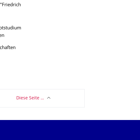
"Friedrich
uptstudium
en
schaften
Diese Seite …