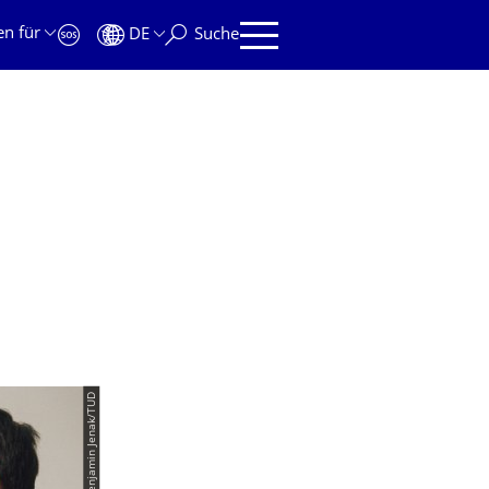
en für
DE
Suche
© Benjamin Jenak/TUD