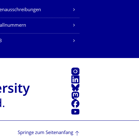
lenausschreibungen
fallnummern
B
Instagram
LinkedIn
Bluesky
Mastodon
Facebook
Youtube
Springe zum Seitenanfang