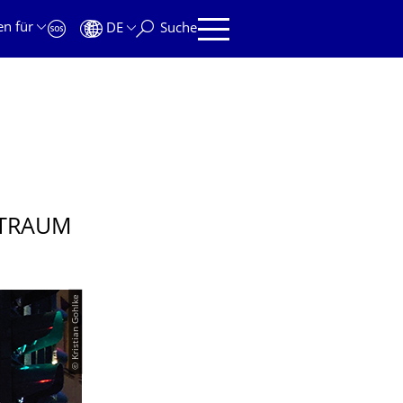
en für
DE
Suche
KTRAUM
© Kristian Gohlke