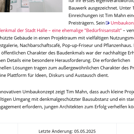
für ihr erstes eigenverantwortlic
Bauwerk ausgezeichnet. Unter 
Einreichungen ist Tim Mahn ein
Preisträgern. Sein
Umbaukonz
denkmal der Stadt Halle – eine ehemalige "Bedürfnisanstalt"
– ver
ützte Gebäude in einen Projektraum mit vielfältigen Nutzungsmö
stgalerie, Nachbarschaftscafé, Pop-up-Friseur und Pflanzenhaus
öffentlichen Charakter des Baudenkmals war der nachhaltige Erh
hen Details eine besondere Herausforderung. Die erforderlichen
ellen Lösungen tragen zum außergewöhnlichen Charakter des Pro
ine Plattform für Ideen, Diskurs und Austausch dient.
nnovativen Umbaukonzept zeigt Tim Mahn, dass auch kleine Proje
ltigen Umgang mit denkmalgeschützter Bausubstanz und ein sta
Engagement erfordern, jungen Architekten zum Erfolg verhelfen k
Letzte Änderung: 05.05.2025