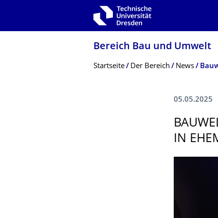
Zur Hauptnavigation springen
Zur Suche springen
Zum Inhalt springen
Bereich Bau und Umwelt
Breadcrumb-Menü
Startseite
Der Bereich
News
05.05.2025
BAUWEL
IN EHE