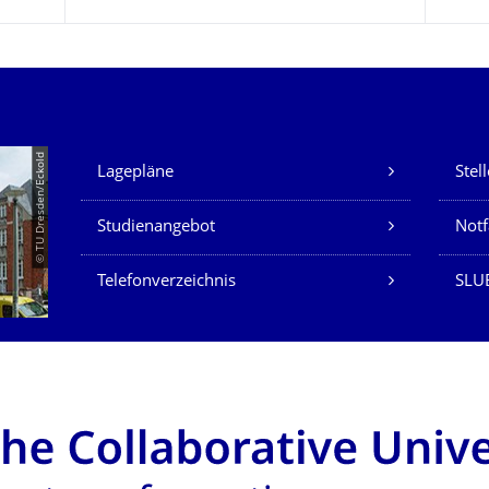
Unsere Dienste
© TU Dresden/Eckold
Lagepläne
Stel
Studienangebot
Not
Telefonverzeichnis
SLU