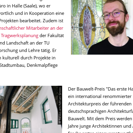
ro in Halle (Saale), wo er
ortlich und in Kooperation eine
Projekten bearbeitet. Zudem ist
schaftlicher Mitarbeiter an der
r Tragwerksplanung
der Fakultät
und Landschaft an der TU
orschung und Lehre tätig. Er
h kulturell durch Projekte in
 Stadtumbau, Denkmalpflege
© bekko.art/Adrian Gross
Der Bauwelt-Preis "Das erste Ha
ein international renommierter
Architekturpreis der führenden
deutschsprachigen Architekturfa
Bauwelt. Mit dem Preis werden 
Jahre junge Architektinnen und 