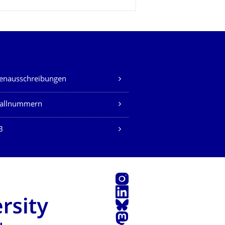
lenausschreibungen
fallnummern
B
Instagram
LinkedIn
Bluesky
Mastodon