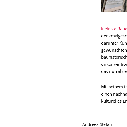
kleinste Bau
denkmalgesch
darunter Kun
gewünschten 
bauhistorisc
unkonvention
das nun als e
Mit seinem i
einen nachha
kulturelles 
Zu dieser Seite
Andreea Stefan