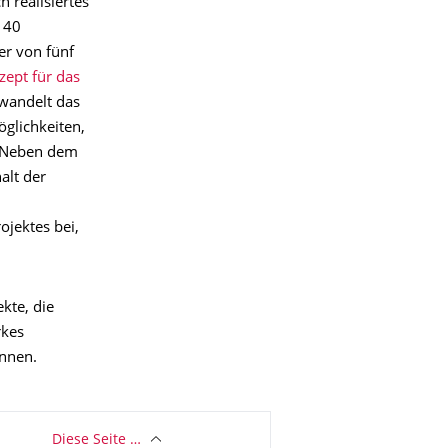
h realisiertes
140
er von fünf
ept für das
wandelt das
glichkeiten,
. Neben dem
alt der
jektes bei,
kte, die
rkes
önnen.
Diese Seite …