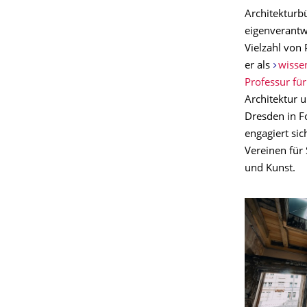
Architekturbü
eigenverantw
Vielzahl von 
er als
wissen
Professur fü
Architektur 
Dresden in F
engagiert sic
Vereinen für
und Kunst.