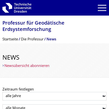
Zur Hauptnavigation springen
Zur Suche springen
Zum Inhalt springen
Professur für Geodätische
Erdsystemforschung
Breadcrumb-Menü
Startseite
Die Professur
News
NEWS
Newsübersicht abonnieren
Zeitraum festlegen
Jahr auswählen
Monat auswählen