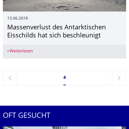
13.06.2018
Massenverlust des Antarktischen
Eisschilds hat sich beschleunigt
Weiterlesen
Massenverlust des Antarktischen Eisschilds hat s
Seite 4, aktuell ausgewählt
4
zurück
weite
OFT GESUCHT