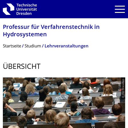
Zur Hauptnavigation springen
Zur Suche springen
Zum Inhalt springen
Professur für Verfahrenstechnik in
Hydrosystemen
Breadcrumb-Menü
Startseite
Studium
Lehrveranstaltungen
ÜBERSICHT
© TU Dresden