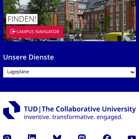
FINDEN!
CAMPUS NAVIGATOR
Unsere Dienste
Instagram
LinkedIn
Bluesky
Mastodon
Facebook
Yout