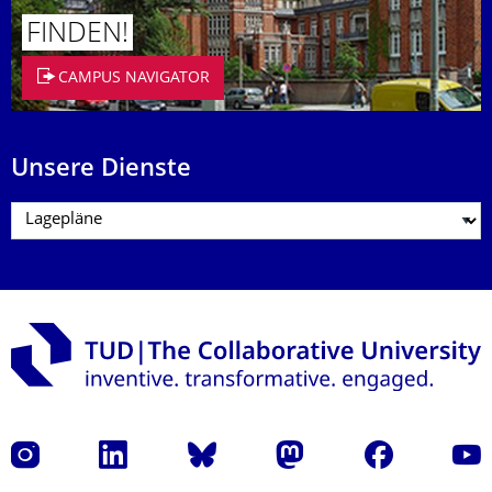
FINDEN!
CAMPUS NAVIGATOR
Unsere Dienste
Instagram
LinkedIn
Bluesky
Mastodon
Facebook
Yout