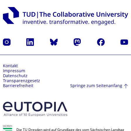
Instagram
LinkedIn
Bluesky
Mastodon
Facebook
Yout
Kontakt
Impressum
Datenschutz
Transparenzgesetz
Springe zum Seitenanfang
Barrierefreiheit
Die TU Dresden wird auf Grundlage des vom Sächsischen Landtag