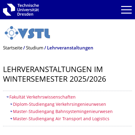
Zur Hauptnavigation springen
Zur Suche springen
Zum Inhalt springen
Breadcrumb-Menü
Startseite
Studium
Lehrveranstaltungen
LEHRVERANSTAL­TUNGEN IM
WINTERSEMESTER 2025/2026
Inhaltsverzeichnis
Fakultät Verkehrswissenschaften
Diplom-Studiengang Ver­kehrs­inge­nieur­wesen
Master-Studiengang Bahn­system­inge­nieur­wesen
Master-Studiengang Air Transport and Logistics