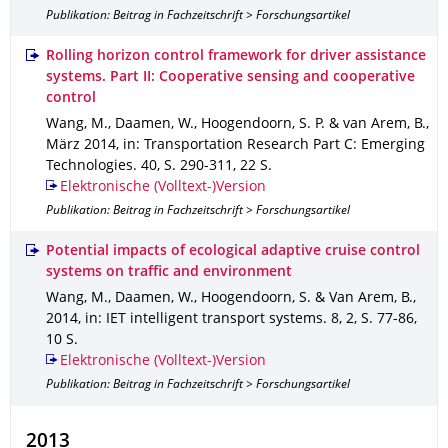
Publikation: Beitrag in Fachzeitschrift > Forschungsartikel
Rolling horizon control framework for driver assistance
systems. Part II: Cooperative sensing and cooperative
control
Wang, M., Daamen, W., Hoogendoorn, S. P. & van Arem, B.
,
März 2014
,
in: Transportation Research Part C: Emerging
Technologies
.
40
,
S. 290-311
,
22 S.
Elektronische (Volltext-)Version
Publikation: Beitrag in Fachzeitschrift > Forschungsartikel
Potential impacts of ecological adaptive cruise control
systems on traffic and environment
Wang, M., Daamen, W., Hoogendoorn, S. & Van Arem, B.
,
2014
,
in: IET intelligent transport systems
.
8
,
2
,
S. 77-86
,
10 S.
Elektronische (Volltext-)Version
Publikation: Beitrag in Fachzeitschrift > Forschungsartikel
2013