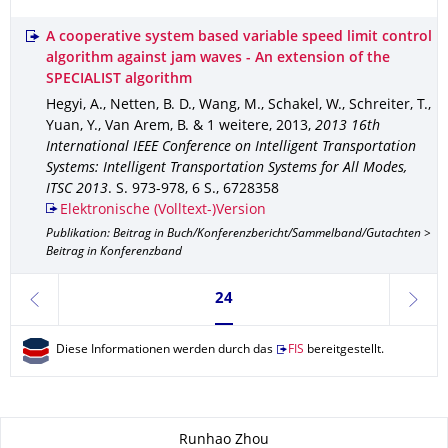
A cooperative system based variable speed limit control
algorithm against jam waves - An extension of the
SPECIALIST algorithm
Hegyi, A., Netten, B. D., Wang, M., Schakel, W., Schreiter, T.,
Yuan, Y., Van Arem, B. & 1 weitere
,
2013
,
2013 16th
International IEEE Conference on Intelligent Transportation
Systems: Intelligent Transportation Systems for All Modes,
ITSC 2013
.
S. 973-978
,
6 S.
,
6728358
Elektronische (Volltext-)Version
Publikation: Beitrag in Buch/Konferenzbericht/Sammelband/Gutachten >
Beitrag in Konferenzband
Seite 24, aktuell ausgewählt
24
zurück
weite
Diese Informationen werden durch das
FIS
bereitgestellt.
Zu dieser Seite
Runhao Zhou