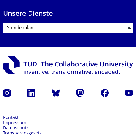
Unsere Dienste
Instagram
LinkedIn
Bluesky
Mastodon
Facebook
Yout
Kontakt
Impressum
Datenschutz
Transparenzgesetz