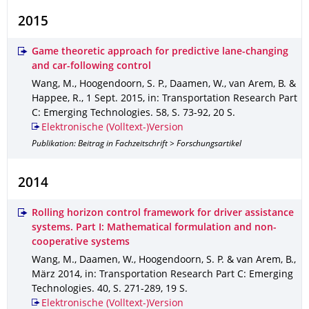
2015
Game theoretic approach for predictive lane-changing
and car-following control
Wang, M., Hoogendoorn, S. P., Daamen, W., van Arem, B. &
Happee, R.
,
1 Sept. 2015
,
in: Transportation Research Part
C: Emerging Technologies
.
58
,
S. 73-92
,
20 S.
Elektronische (Volltext-)Version
Publikation: Beitrag in Fachzeitschrift > Forschungsartikel
2014
Rolling horizon control framework for driver assistance
systems. Part I: Mathematical formulation and non-
cooperative systems
Wang, M., Daamen, W., Hoogendoorn, S. P. & van Arem, B.
,
März 2014
,
in: Transportation Research Part C: Emerging
Technologies
.
40
,
S. 271-289
,
19 S.
Elektronische (Volltext-)Version