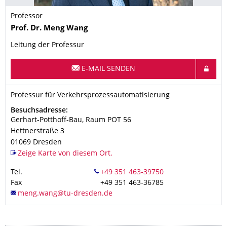
Professor
Name
Prof. Dr.
Meng
Wang
Leitung der Professur
E-MAIL SENDEN
Organisationsname
Professur für Verkehrsprozessautomatisierung
Professur für Verkehrsprozessautomatisierung
Adresse
Besuchsadresse:
Gerhart-Potthoff-Bau, Raum POT 56
Hettnerstraße 3
01069
Dresden
Zeige Karte von diesem Ort.
Tel.
Fax
+49 351 463-36785