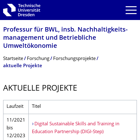
Zur Hauptnavigation springen
Zur Suche springen
Zum Inhalt springen
Professur für BWL, insb. Nachhaltigkeits­
management und Betriebliche
Umweltökonomie
Breadcrumb-Menü
Startseite
Forschung
Forschungsprojekte
aktuelle Projekte
AKTUELLE PROJEKTE
Laufzeit
Titel
11/2021
Digital Sustainable Skills and Training in
bis
Education Partnership (DIGI-Step)
12/2023