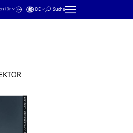
en für
DE
Suche
EK­TOR
© TUD/Magdalena Gonciarz