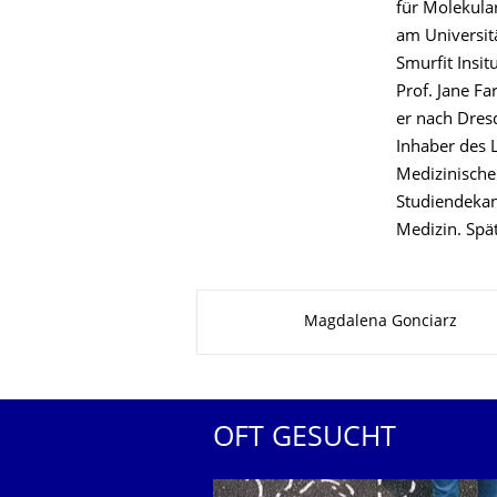
für Molekula
am Universit
Smurfit Insit
Prof. Jane Fa
er nach Dres
Inhaber des 
Medizinische
Studiendekan
Medizin. Spä
Zu dieser Seite
Magdalena Gonciarz
OFT GESUCHT