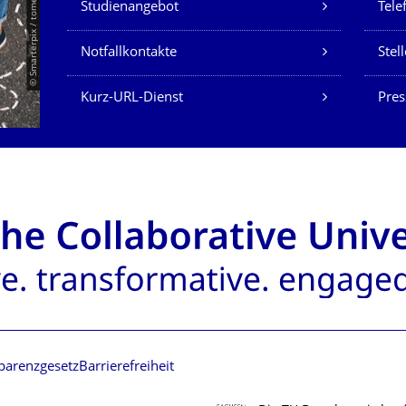
© Smarterpix / tomert
Studienangebot
Tele
Notfallkontakte
Stel
Kurz-URL-Dienst
Pres
parenzgesetz
Barrierefreiheit