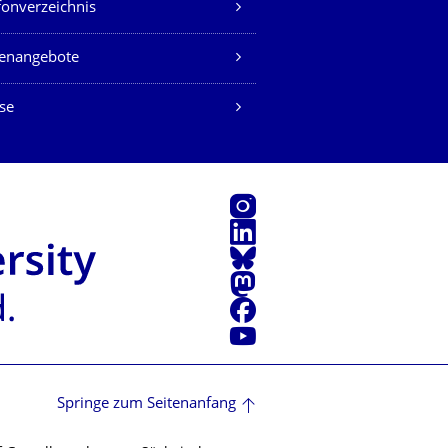
fonverzeichnis
lenangebote
se
Instagram
LinkedIn
Bluesky
Mastodon
Facebook
Youtube
Springe zum Seitenanfang