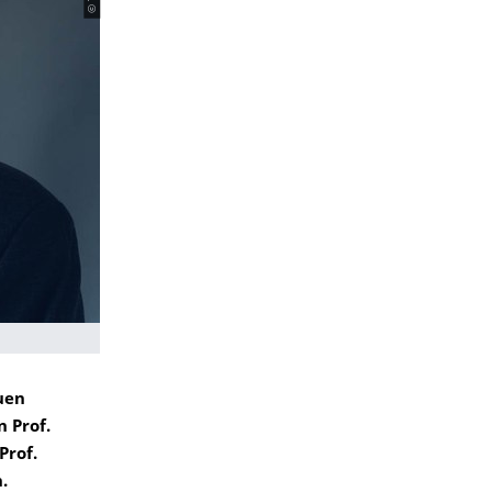
uen
n Prof.
Prof.
.