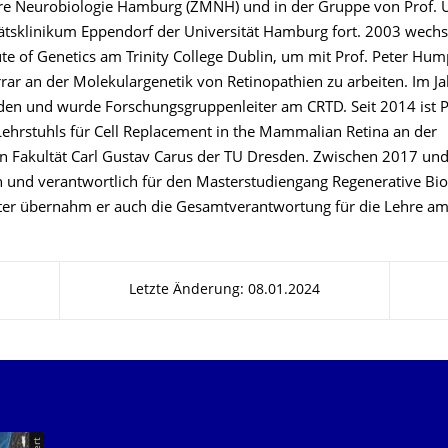
re Neurobiologie Hamburg (ZMNH) und in der Gruppe von Prof. 
ätsklinikum Eppendorf der Universität Hamburg fort. 2003 wechs
ute of Genetics am Trinity College Dublin, um mit Prof. Peter Hu
rrar an der Molekulargenetik von Retinopathien zu arbeiten. Im J
den und wurde Forschungsgruppenleiter am CRTD. Seit 2014 ist P
Lehrstuhls für Cell Replacement in the Mammalian Retina an der
n Fakultät Carl Gustav Carus der TU Dresden. Zwischen 2017 un
 und verantwortlich für den Masterstudiengang Regenerative Bio
ter übernahm er auch die Gesamtverantwortung für die Lehre a
Letzte Änderung: 08.01.2024
Unsere Dienste