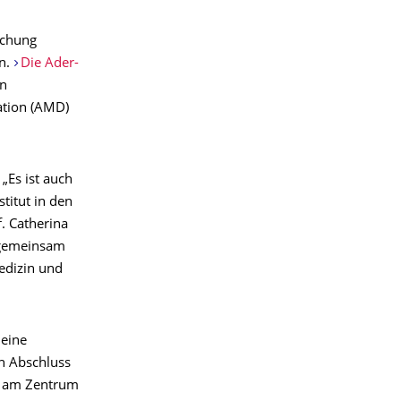
schung
en.
Die Ader-
on
ation (AMD)
„Es ist auch
stitut in den
f. Catherina
 gemeinsam
edizin und
 eine
h Abschluss
pe am Zentrum