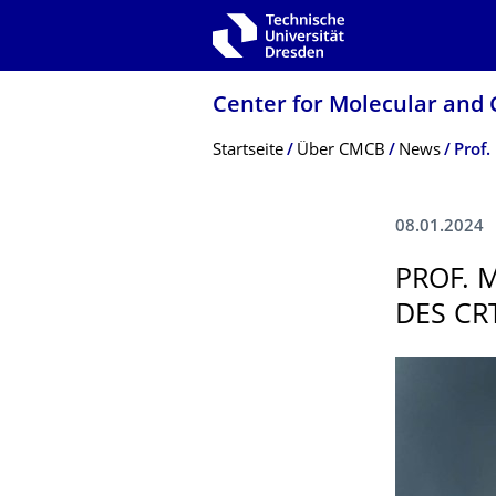
Zur Hauptnavigation springen
Zur Suche springen
Zum Inhalt springen
Center for Molecular and 
Breadcrumb-Menü
Startseite
Über CMCB
News
Prof.
08.01.2024
PROF. 
DES CR