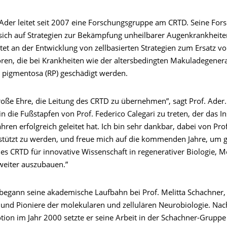
 Ader leitet seit 2007 eine Forschungsgruppe am CRTD. Seine For
 sich auf Strategien zur Bekämpfung unheilbarer Augenkrankheit
tet an der Entwicklung von zellbasierten Strategien zum Ersatz v
ren, die bei Krankheiten wie der altersbedingten Makuladegener
s pigmentosa (RP) geschädigt werden.
große Ehre, die Leitung des CRTD zu übernehmen”, sagt Prof. Ader. 
in die Fußstapfen von Prof. Federico Calegari zu treten, der das In
Jahren erfolgreich geleitet hat. Ich bin sehr dankbar, dabei von Pro
stützt zu werden, und freue mich auf die kommenden Jahre, um
es CRTD für innovative Wissenschaft in regenerativer Biologie, M
weiter auszubauen.”
begann seine akademische Laufbahn bei Prof. Melitta Schachner,
 und Pioniere der molekularen und zellulären Neurobiologie. Nac
tion im Jahr 2000 setzte er seine Arbeit in der Schachner-Grup