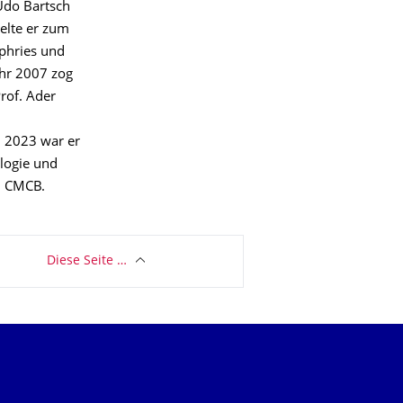
Udo Bartsch
elte er zum
mphries und
ahr 2007 zog
rof. Ader
d 2023 war er
logie und
m CMCB.
Diese Seite …