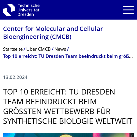
Zur Hauptnavigation springen
Zur Suche springen
Zum Inhalt springen
Center for Molecular and Cellular
Bioengineering (CMCB)
Breadcrumb-Menü
Startseite
Über CMCB
News
Top 10 erreicht: TU Dresden Team beeindruckt beim größten Wettbewerb für Synthetische Biologie weltweit
13.02.2024
TOP 10 ERREICHT: TU DRESDEN
TEAM BEEINDRUCKT BEIM
GRÖSSTEN WETTBEWERB FÜR S
YNTHETISCHE BIOLOGIE WELTWEIT