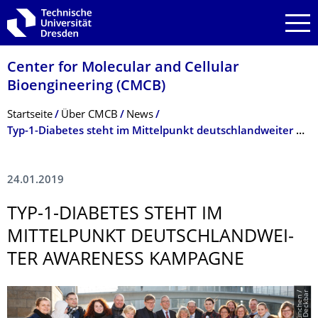
Zur Hauptnavigation springen
Zur Suche springen
Zum Inhalt springen
Center for Molecular and Cellular
Bioengineering (CMCB)
Breadcrumb-Menü
Startseite
Über CMCB
News
Typ-1-Diabetes steht im Mittelpunkt deutschlandweiter Awareness Kampagne
24.01.2019
TYP-1-DIABETES STEHT IM
MITTELPUNKT DEUTSCHLANDWEI­
TER AWARENESS KAMPAGNE
r