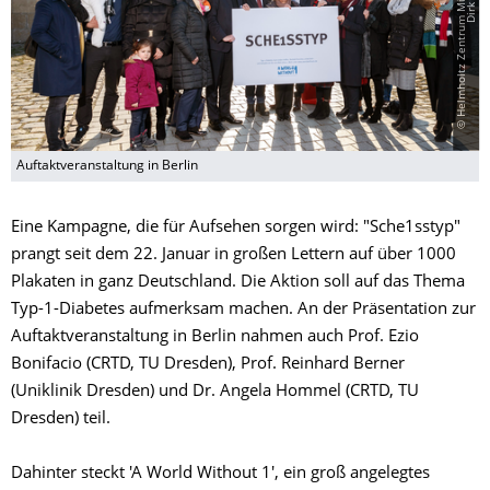
©
H
e
l
m
h
o
l
t
z
Z
e
n
t
r
u
m
M
ü
n
c
h
e
n
/
D
i
r
k
D
e
c
k
b
a
Auftaktveranstaltung in Berlin
Eine Kampagne, die für Aufsehen sorgen wird: "Sche1sstyp"
prangt seit dem 22. Januar in großen Lettern auf über 1000
Plakaten in ganz Deutschland. Die Aktion soll auf das Thema
Typ-1-Diabetes aufmerksam machen. An der Präsentation zur
Auftaktveranstaltung in Berlin nahmen auch Prof. Ezio
Bonifacio (CRTD, TU Dresden), Prof. Reinhard Berner
(Uniklinik Dresden) und Dr. Angela Hommel (CRTD, TU
Dresden) teil.
Dahinter steckt 'A World Without 1', ein groß angelegtes