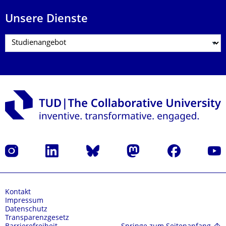
Unsere Dienste
Instagram
LinkedIn
Bluesky
Mastodon
Facebook
Yout
Kontakt
Impressum
Datenschutz
Transparenzgesetz