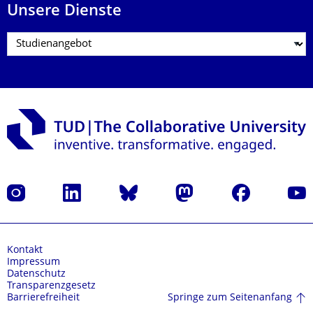
Unsere Dienste
Instagram
LinkedIn
Bluesky
Mastodon
Facebook
Yout
Kontakt
Impressum
Datenschutz
Transparenzgesetz
Springe zum Seitenanfang
Barrierefreiheit