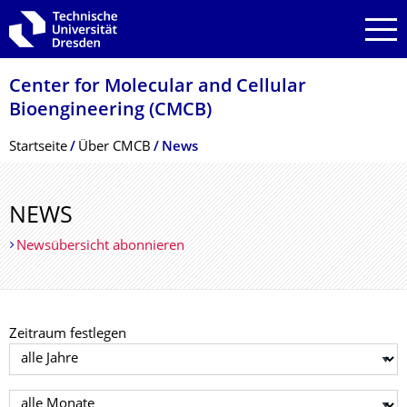
Zur Hauptnavigation springen
Zur Suche springen
Zum Inhalt springen
Center for Molecular and Cellular
Bioengineering (CMCB)
Breadcrumb-Menü
Startseite
Über CMCB
News
NEWS
Newsübersicht abonnieren
Zeitraum festlegen
Jahr auswählen
Monat auswählen