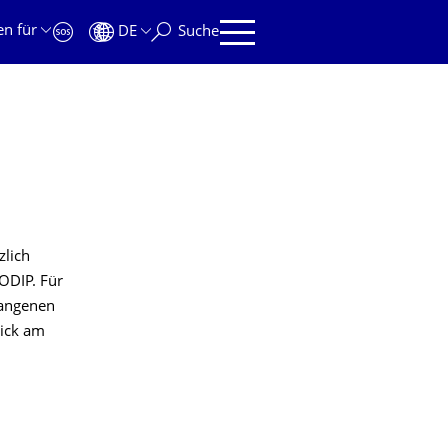
en für
DE
Suche
zlich
ODIP. Für
gangenen
lick am