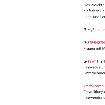
Das Projekt
einfachen un
Lehr- und Le
MyEduLife
STRENGTH
Frauen mit M
T3W
(The T
innovative u
Unternehmert
tech4comp -
Entwicklung 
Intervention