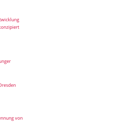
ntwicklung
konzipiert
unger
 Dresden
kennung von