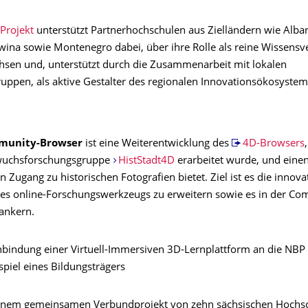
Projekt
unterstützt Partnerhochschulen aus Zielländern wie Alba
ina sowie Montenegro dabei, über ihre Rolle als reine Wissensve
sen und, unterstützt durch die Zusammenarbeit mit lokalen
ruppen, als aktive Gestalter des regionalen Innovationsökosystem
munity-Browser
ist eine Weiterentwicklung des
4D-Browsers
uchsforschungsgruppe
HistStadt4D
erarbeitet wurde, und eine
 Zugang zu historischen Fotografien bietet. Ziel ist es die innova
es online-Forschungswerkzeugs zu erweitern sowie es in der C
rankern.
nbindung einer Virtuell-Immersiven 3D-Lernplattform an die NBP
iel eines Bildungsträgers
 einem gemeinsamen Verbundprojekt von zehn sächsischen Hochs