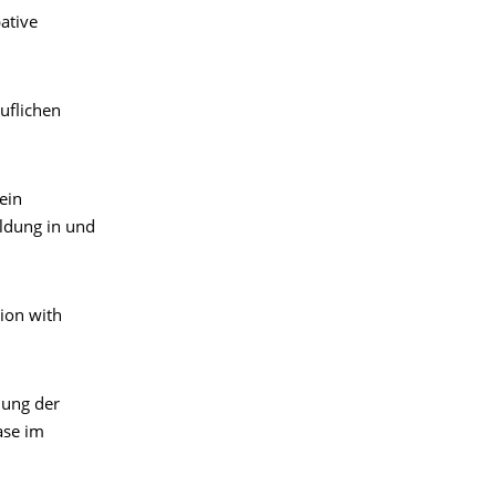
ative
uflichen
ein
ldung in und
tion with
hung der
ase im