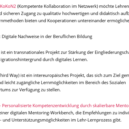
KoKoN2
(Kompetente Kollaboration im Netzwerk) möchte Lehren
d sicheren Zugang zu qualitativ hochwertigen und didaktisch aufb
rnmethoden bieten und Kooperationen untereinander ermöglich
: Digitale Nachweise in der Beruflichen Bildung
ist ein transnationales Projekt zur Stärkung der Eingliederungsc
igrationshintergrund durch digitales Lernen.
hird Way) ist ein intereuropäisches Projekt, das sich zum Ziel ge
nd leicht zugängliche Lernmöglichkeiten im Bereich des Sozialen
ums zur Verfügung zu stellen.
 Personalisierte Kompetenzentwicklung durch skalierbare Mento
einer digitalen Mentoring-Workbench, die Empfehlungen zu indivi
s- und Unterstützungsmöglichkeiten im Lehr-Lernprozess gibt.