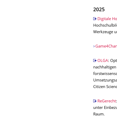
2025
Digitale H
Hochschulbil
Werkzeuge un
Game4Chan
OLGA
: Op
nachhaltigen
forstwissens
Umsetzungsar
Citizen Scie
ReGerecht
unter Einbez
Raum.