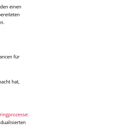
den einen
ereiteten
en.
hancen für
macht hat,
ringprozesse
:
dualisierten