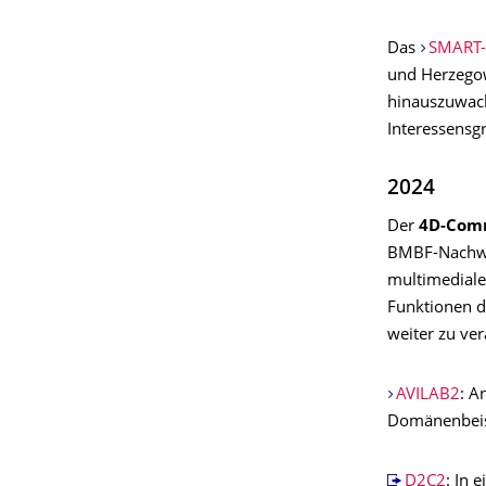
Das
SMART-
und Herzegow
hinauszuwach
Interessensg
2024
Der
4D-Com
BMBF-Nachw
multimedialen
Funktionen d
weiter zu ve
AVILAB2
: A
Domänenbeisp
D2C2
: In