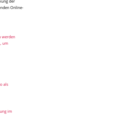
kung der
enden Online-
n werden
n, um
o als
dung im