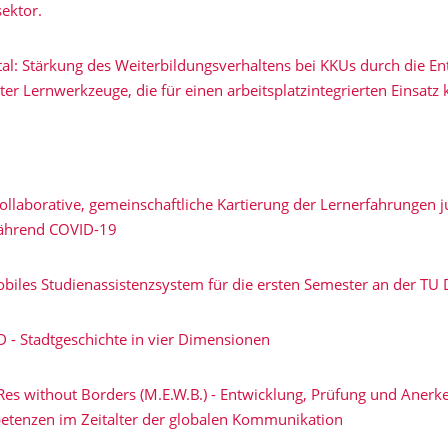
sektor.
ital: Stärkung des Weiterbildungsverhaltens bei KKUs durch die E
zter Lernwerkzeuge, die für einen arbeitsplatzintegrierten Einsatz 
llaborative, gemeinschaftliche Kartierung der Lernerfahrungen j
ährend COVID-19
iles Studienassistenzsystem für die ersten Semester an der TU
D - Stadtgeschichte in vier Dimensionen
Res without Borders (M.E.W.B.) - Entwicklung, Prüfung und Aner
tenzen im Zeitalter der globalen Kommunikation