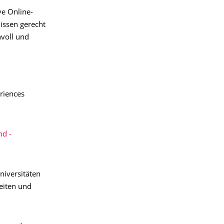
e Online-
issen gerecht
nvoll und
riences
nd -
niversitäten
eiten und