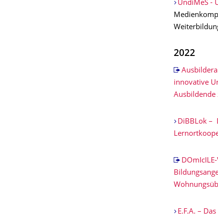
UndiMeS - U
Medienkompet
Weiterbildun
2022
Ausbilder
innovative U
Ausbildende 
DiBBLok – D
Lernortkoop
DOmIcILE-V
Bildungsangeb
Wohnungsüb
E.F.A. – Das