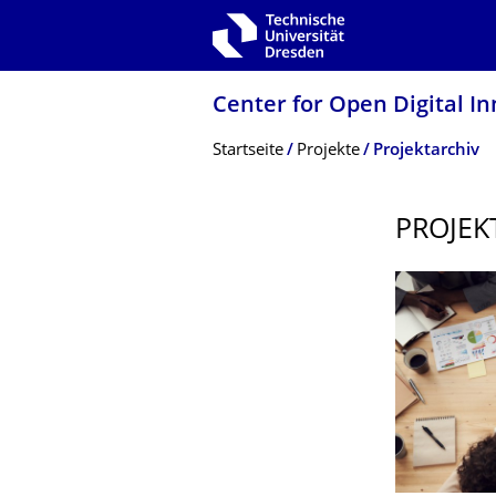
Zur Hauptnavigation springen
Zur Suche springen
Zum Inhalt springen
Center for Open Digital In
Breadcrumb-Menü
Startseite
Projekte
Projektarchiv
PROJEK