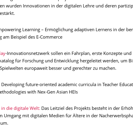
en wurden Innovationen in der digitalen Lehre und deren partizip
stärkt.
mpowering Learning – Ermöglichung adaptiven Lernens in der ber
g am Beispiel des E-Commerce
lay
-Innovationsnetzwerk sollen ein Fahrplan, erste Konzepte und 
alog für Forschung und Entwicklung hergeleitet werden, um Bi
n Spielwelten europaweit besser und gerechter zu machen.
: Developing future-oriented academic curricula in Teacher Educa
ethodologies with Nex-Gen Asian HEIs
n die digitale Welt:
Das Leitziel des Projekts besteht in der Erhö
 Umgang mit digitalen Medien für Ältere in der Nacherwerbsph
aum.