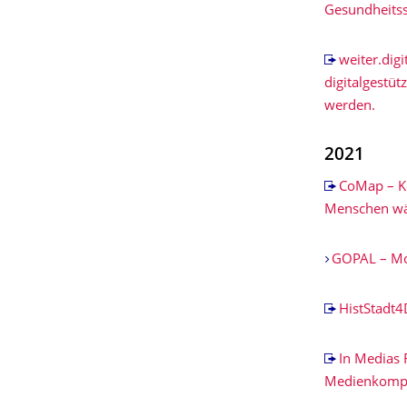
Gesundheits
weiter.dig
digitalgestüt
werden.
2021
CoMap – Ko
Menschen w
GOPAL – Mob
HistStadt4
In Medias 
Medienkompe