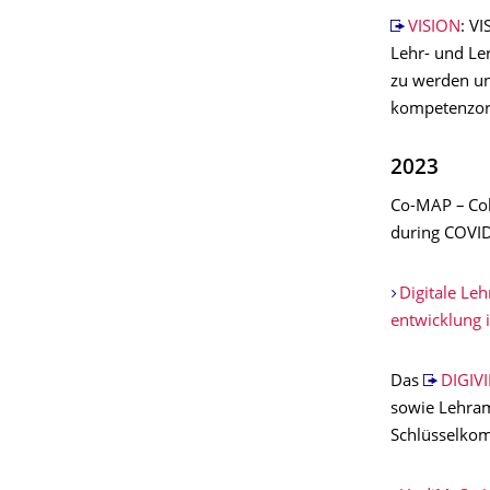
VISION
: V
Lehr- und Le
zu werden un
kompetenzori
2023
Co-MAP – Col
during COVI
Digitale Leh
entwicklung 
Das
DIGIV
sowie Lehram
Schlüsselkom