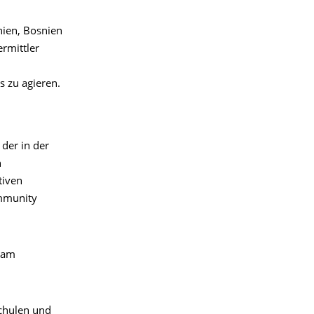
nien, Bosnien
rmittler
s zu agieren.
, der in der
n
tiven
ommunity
 am
chulen und