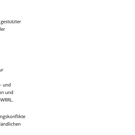
 gestützter
ler
ur
- und
ion und
G-WRRL.
ngskonflikte
ländlichen