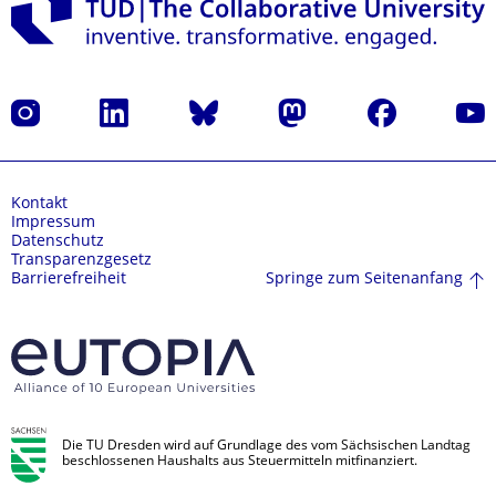
Instagram
LinkedIn
Bluesky
Mastodon
Facebook
Yout
Kontakt
Impressum
Datenschutz
Transparenzgesetz
Springe zum Seitenanfang
Barrierefreiheit
Die TU Dresden wird auf Grundlage des vom Sächsischen Landtag
beschlossenen Haushalts aus Steuermitteln mitfinanziert.