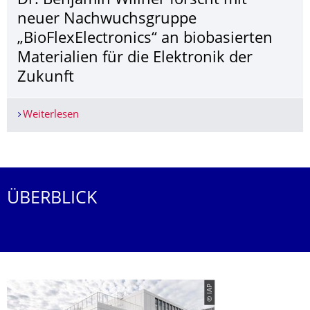
Dr. Benjamin Willner forscht mit
neuer Nachwuchsgruppe
„BioFlexElectronics“ an biobasierten
Materialien für die Elektronik der
Zukunft
Weiterlesen
Dr. Benjamin Willner forscht mit neuer Nachwuch
Weitere News
ÜBERBLICK
© IAP