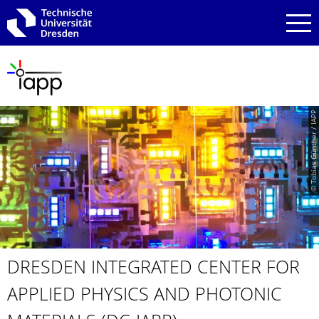
Zur Hauptnavigation springen
Zur Suche springen
Zum Inhalt springen
© Tobias Günther / IAPP
DRESDEN INTEGRATED CENTER FOR
APPLIED PHYSICS AND PHOTONIC