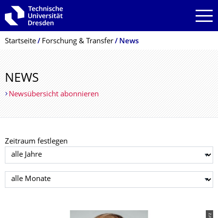
Zur Hauptnavigation springen
Zur Suche springen
Zum Inhalt springen
Breadcrumb-Menü
Startseite
Forschung & Transfer
News
NEWS
Newsübersicht abonnieren
Zeitraum festlegen
Jahr auswählen
Monat auswählen