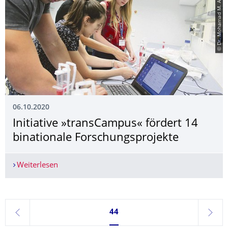
© Dr. Mohamad M. Almedawar
06.10.2020
Initiative »transCampus« fördert 14
binationale Forschungsprojekte
Weiterlesen
Initiative »transCampus« fördert 14 binationale
Seite 44, aktuell ausgewählt
44
zurück
weite