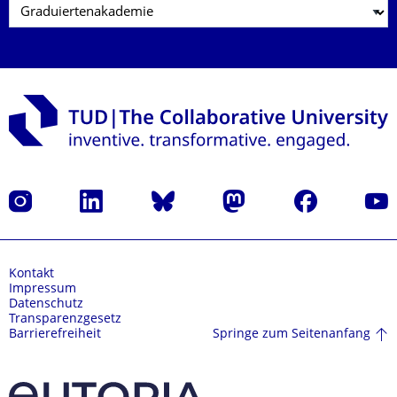
Instagram
LinkedIn
Bluesky
Mastodon
Facebook
Yout
Kontakt
Impressum
Datenschutz
Transparenzgesetz
Springe zum Seitenanfang
Barrierefreiheit