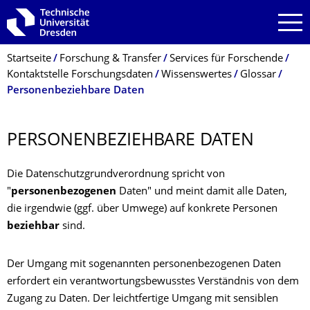
Zur Hauptnavigation springen
Zur Suche springen
Zum Inhalt springen
Breadcrumb-Menü
Startseite
Forschung & Transfer
Services für Forschende
Kontaktstelle Forschungsdaten
Wissenswertes
Glossar
Personenbeziehbare Daten
PERSONENBEZIEH­BARE DATEN
Die Datenschutzgrundverordnung spricht von
"
personenbezogenen
Daten" und meint damit alle Daten,
die irgendwie (ggf. über Umwege) auf konkrete Personen
beziehbar
sind.
Der Umgang mit sogenannten personenbezogenen Daten
erfordert ein verantwortungsbewusstes Verständnis von dem
Zugang zu Daten. Der leichtfertige Umgang mit sensiblen