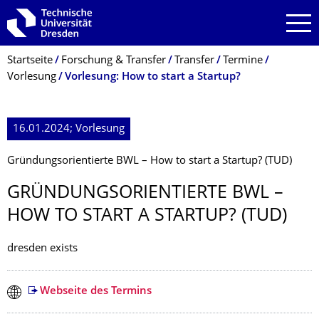
Zur Hauptnavigation springen
Zur Suche springen
Zum Inhalt springen
Breadcrumb-Menü
Startseite
Forschung & Transfer
Transfer
Termine
Vorlesung
Vorlesung: How to start a Startup?
16.01.2024; Vorlesung
Gründungsorientierte BWL – How to start a Startup? (TUD)
GRÜNDUNGSORIEN­TIERTE BWL –
HOW TO START A STARTUP? (TUD)
dresden exists
Webseite des Termins