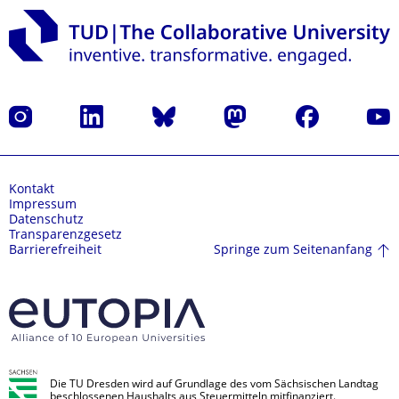
Instagram
LinkedIn
Bluesky
Mastodon
Facebook
Yout
Kontakt
Impressum
Datenschutz
Transparenzgesetz
Springe zum Seitenanfang
Barrierefreiheit
Die TU Dresden wird auf Grundlage des vom Sächsischen Landtag
beschlossenen Haushalts aus Steuermitteln mitfinanziert.