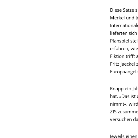
Diese Sätze s
Merkel und J
Internationa
lieferten sic
Planspiel ste
erfahren, wie
Fiktion triff
Fritz Jaecke
Europaangele
Knapp ein Jah
hat. »Das is
nimmt«, wird
ZIS zusammen
versuchen da
Jeweils eine