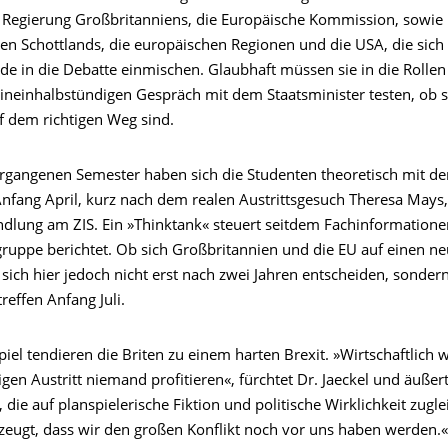
e Regierung Großbritanniens, die Europäische Kommission, sowie
en Schottlands, die europäischen Regionen und die USA, die sich 
e in die Debatte einmischen. Glaubhaft müssen sie in die Rollen
ineinhalbstündigen Gespräch mit dem Staatsminister testen, ob s
f dem richtigen Weg sind.
ergangenen Semester haben sich die Studenten theoretisch mit de
Anfang April, kurz nach dem realen Austrittsgesuch Theresa Mays, 
andlung am ZIS. Ein »Thinktank« steuert seitdem Fachinformatione
ruppe berichtet. Ob sich Großbritannien und die EU auf einen ne
 sich hier jedoch nicht erst nach zwei Jahren entscheiden, sonder
reffen Anfang Juli.
iel tendieren die Briten zu einem harten Brexit. »Wirtschaftlich
gen Austritt niemand profitieren«, fürchtet Dr. Jaeckel und äußert
 die auf planspielerische Fiktion und politische Wirklichkeit zugleic
rzeugt, dass wir den großen Konflikt noch vor uns haben werden.«