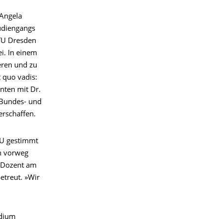
 Angela
tudiengangs
 TU Dresden
ei. In einem
ieren und zu
 quo vadis:
enten mit Dr.
 Bundes- und
erschaffen.
 EU gestimmt
en vorweg
s Dozent am
etreut. »Wir
odium