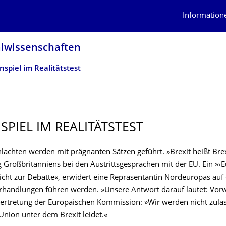
Information
alwissenschaf­ten
nspiel im Realitätstest
SPIEL IM REALITÄTSTEST
hlachten werden mit prägnanten Sätzen geführt. »Brexit heißt Brex
 Großbritanniens bei den Austrittsgesprächen mit der EU. Ein »›E
nicht zur Debatte«, erwidert eine Repräsentantin Nordeuropas auf 
rhandlungen führen werden. »Unsere Antwort darauf lautet: Vorw
 Vertretung der Europäischen Kommission: »Wir werden nicht zulas
Union unter dem Brexit leidet.«