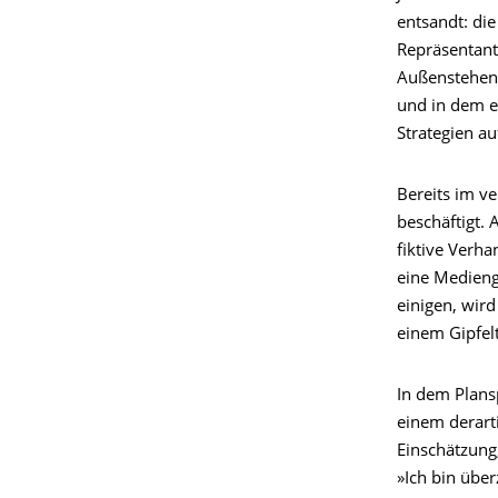
entsandt: di
Repräsentant
Außenstehend
und in dem e
Strategien au
Bereits im v
beschäftigt. 
fiktive Verh
eine Medieng
einigen, wird
einem Gipfelt
In dem Plansp
einem derarti
Einschätzung,
»Ich bin übe