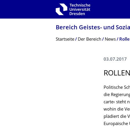
Zur Hauptnavigation springen
Zur Suche springen
Zum Inhalt springen
Bereich Geistes- und Sozi
Breadcrumb-Menü
Startseite
Der Bereich
News
Rolle
03.07.2017
ROLLEN
Politische Sc
die Regierung
carte‹ steht 
wohin die Ve
plädiert die
Europäische 