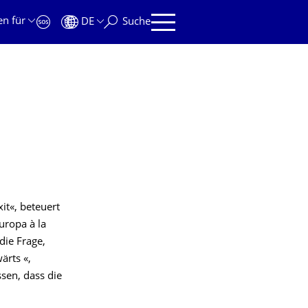
en für
DE
Suche
it«, beteuert
uropa à la
die Frage,
ärts «,
sen, dass die