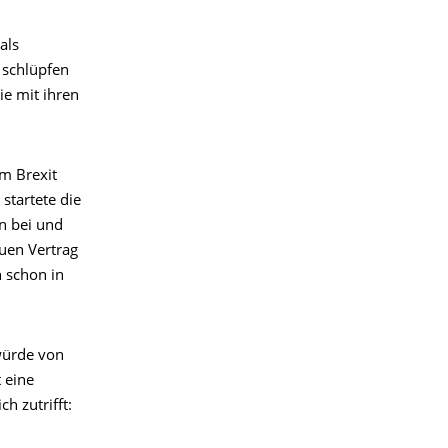
als
 schlüpfen
ie mit ihren
m Brexit
startete die
n bei und
uen Vertrag
n schon in
 würde von
 eine
h zutrifft: