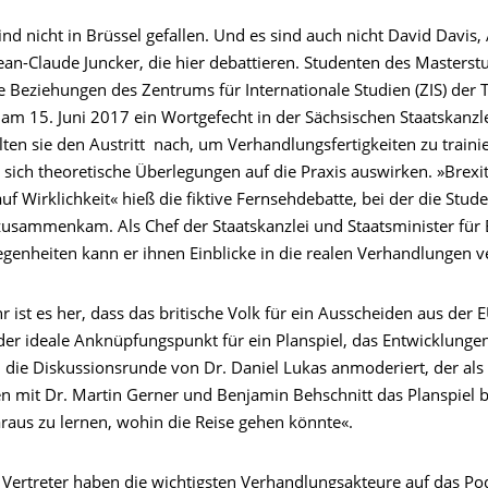
ind nicht in Brüssel gefallen. Und es sind auch nicht David Davis,
ean-Claude Juncker, die hier debattieren. Studenten des Masters
le Beziehungen des Zentrums für Internationale Studien (ZIS) der
h am 15. Juni 2017 ein Wortgefecht in der Sächsischen Staatskanzl
llten sie den Austritt nach, um Verhandlungsfertigkeiten zu train
 sich theoretische Überlegungen auf die Praxis auswirken. »Brexit
t auf Wirklichkeit« hieß die fiktive Fernsehdebatte, bei der die Stud
l zusammenkam. Als Chef der Staatskanzlei und Staatsminister für
genheiten kann er ihnen Einblicke in die realen Verhandlungen v
r ist es her, dass das britische Volk für ein Ausscheiden aus der
t der ideale Anknüpfungspunkt für ein Planspiel, das Entwicklung
 die Diskussionsrunde von Dr. Daniel Lukas anmoderiert, der al
 mit Dr. Martin Gerner und Benjamin Behschnitt das Planspiel b
raus zu lernen, wohin die Reise gehen könnte«.
n Vertreter haben die wichtigsten Verhandlungsakteure auf das P