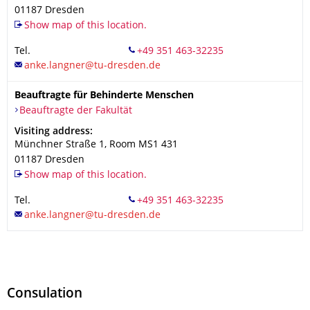
01187
Dresden
Show map of this location.
Tel.
+49 351 463-32235
Beauftragte für Behinderte Menschen
Organization Name
Beauftragte der Fakultät
Beauftragte der Fakultät
Address
Visiting address:
Münchner Straße 1
, Room MS1 431
01187
Dresden
Show map of this location.
Tel.
+49 351 463-32235
Consulation