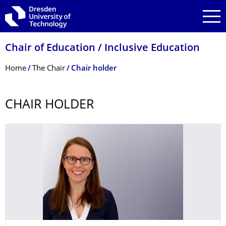
Skip to main navigation
Skip to search
Skip to content
Chair of Education / Inclusive Education
Breadcrumb Menu
Home
The Chair
Chair holder
CHAIR HOLDER