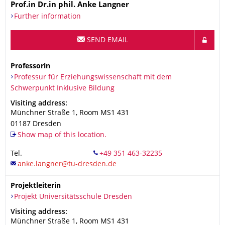
Name
Prof.in Dr.in phil.
Anke
Langner
Further information
SEND EMAIL
Professorin
Organization Name
Professur für Erziehungswissenschaft mit dem Schwerpunkt Ink
Professur für Erziehungswissenschaft mit dem
Schwerpunkt Inklusive Bildung
Address
Visiting address:
Münchner Straße 1
, Room MS1 431
01187
Dresden
Show map of this location.
Tel.
+49 351 463-32235
Projektleiterin
Organization Name
Projekt Universitätsschule Dresden
Projekt Universitätsschule Dresden
Address
Visiting address:
Münchner Straße 1
, Room MS1 431