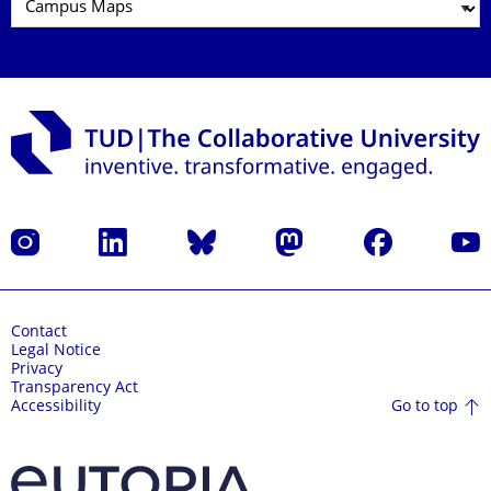
Instagram
LinkedIn
Bluesky
Mastodon
Facebook
YouT
Contact
Legal Notice
Privacy
Transparency Act
Go to top
Accessibility