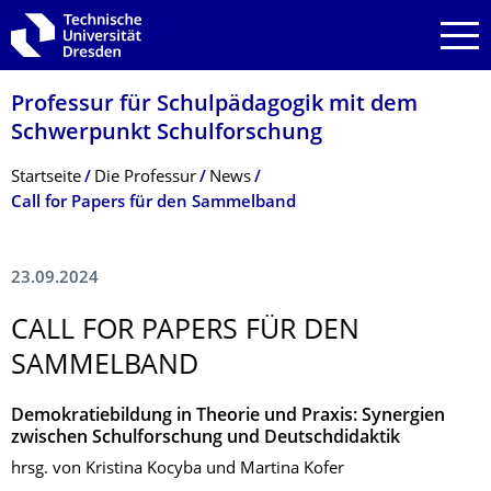
Zur Hauptnavigation springen
Zur Suche springen
Zum Inhalt springen
Professur für Schulpädagogik mit dem
Schwerpunkt Schulforschung
Breadcrumb-Menü
Startseite
Die Professur
News
Call for Papers für den Sammelband
23.09.2024
CALL FOR PAPERS FÜR DEN
SAMMELBAND
Demokratiebildung in Theorie und Praxis: Synergien
zwischen Schulforschung und Deutschdidaktik
hrsg. von Kristina Kocyba und Martina Kofer