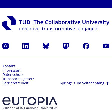
Instagram
LinkedIn
Bluesky
Mastodon
Facebook
Yout
Kontakt
Impressum
Datenschutz
Transparenzgesetz
Springe zum Seitenanfang
Barrierefreiheit