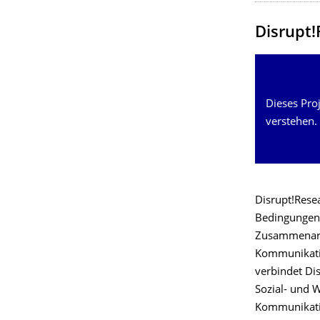
Disrupt!
Dieses Proj
verstehen.
Disrupt!Rese
Bedingungen 
Zusammenarbei
Kommunikatio
verbindet Dis
Sozial- und W
Kommunikation