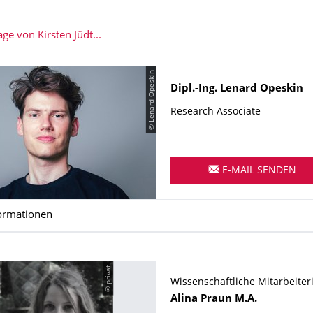
e von Kirsten Jüdt...
© Lenard Opeskin
Name
Dipl.-Ing.
Lenard
Opeskin
Research Associate
E-MAIL SENDEN
ormationen
© privat
Wissenschaftliche Mitarbeiter
Name
Alina
Praun
M.A.