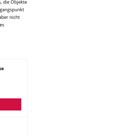
n, die Objekte
sgangspunkt
aber nicht
 es
ke