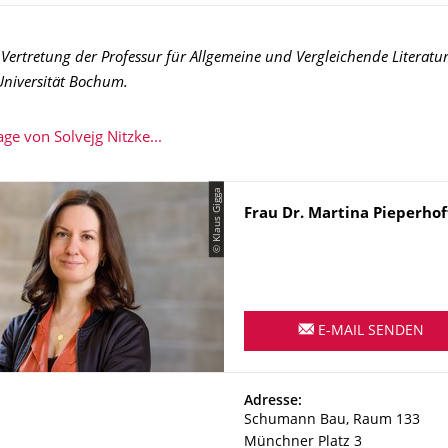
 Vertretung der Professur für Allgemeine und Vergleichende Literatu
Universität Bochum.
e von Solvejg Nitzke...
© Klaus Gigga
Name
Frau
Dr.
Martina
Pieperhof
E-MAIL SENDEN
Adresse
Adresse:
Schumann Bau, Raum 133
Münchner Platz 3