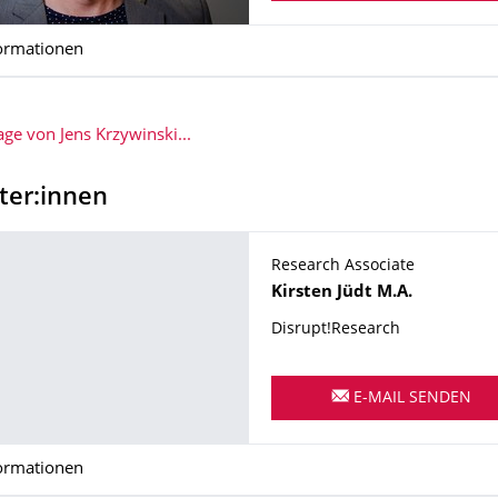
ormationen
e von Jens Krzywinski...
ter:innen
Research Associate
Name
Kirsten
Jüdt
M.A.
Disrupt!Research
E-MAIL SENDEN
ormationen