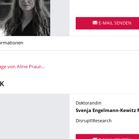
E-MAIL SENDEN
ormationen
e von Aline Praun...
K
Doktorandin
Name
Svenja
Engelmann-Kewitz
Disrupt!Research