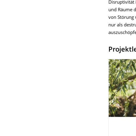
Disruptivität
und Räume d
von Störung 
nur als destr
auszuschöpfen
Projektl