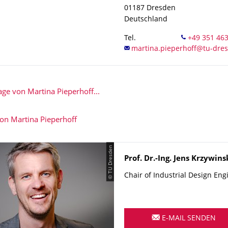
01187
Dresden
Deutschland
Tel.
e von Martina Pieperhoff...
 von Martina Pieperhoff
© TU Dresden
Name
Prof. Dr.-Ing.
Jens
Krzywins
Chair of Industrial Design Eng
E-MAIL SENDEN