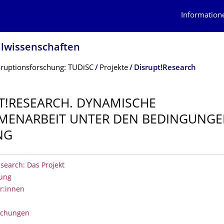
Information
alwissenschaf­ten
sruptionsforschung: TUDiSC
Projekte
Disrupt!Research
T!RESEARCH. DYNAMISCHE
MENARBEIT UNTER DEN BEDINGUNGE
NG
erzeichnis
search: Das Projekt
tung
er:innen
lichungen