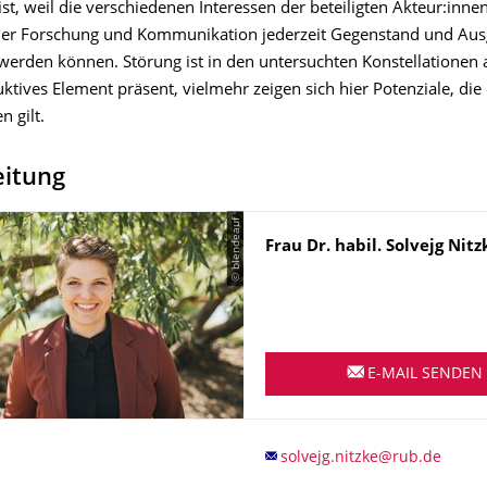
 ist, weil die verschiedenen Interessen der beteiligten Akteur:inne
er Forschung und Kommunikation jederzeit Gegenstand und Au
werden können. Störung ist in den untersuchten Konstellationen 
uktives Element präsent, vielmehr zeigen sich hier Potenziale, die
 gilt.
eitung
© blendeauf
Name
Frau
Dr. habil.
Solvejg
Nitz
E-MAIL SENDEN