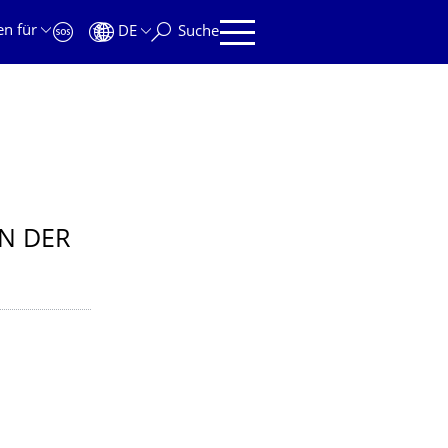
en für
DE
Suche
N DER