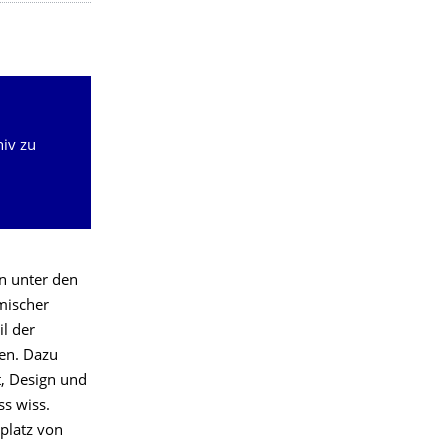
hiv zu
n unter den
mischer
il der
en. Dazu
t, Design und
ss wiss.
uplatz von