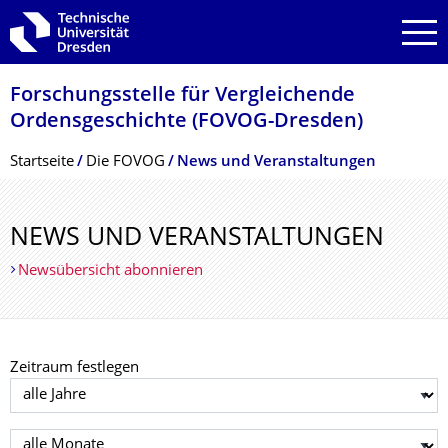
Zur Hauptnavigation springen
Zur Suche springen
Zum Inhalt springen
Forschungsstelle für Vergleichende
Ordensgeschichte (FOVOG-Dresden)
Breadcrumb-Menü
Startseite
Die FOVOG
News und Veranstaltungen
NEWS UND VERANSTALTUNGEN
Newsübersicht abonnieren
Zeitraum festlegen
Jahr auswählen
Monat auswählen