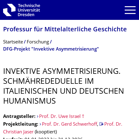
Zur Hauptnavigation springen
Zur Suche springen
Zum Inhalt springen
Professur für Mittelalterliche Geschichte
Breadcrumb-Menü
Startseite
Forschung
DFG-Projekt "Invektive Asymmetrisierung"
INVEKTIVE ASYMMETRISIE­RUNG.
SCHMÄHREDEDUEL­LE IM
ITALIENISCHEN UND DEUTSCHEN
HUMANISMUS
Antragsteller:
Prof. Dr. Uwe Israel †
Projektleitung:
Prof. Dr. Gerd Schwerhoff
,
Prof. Dr.
Christian Jaser
(kooptiert)