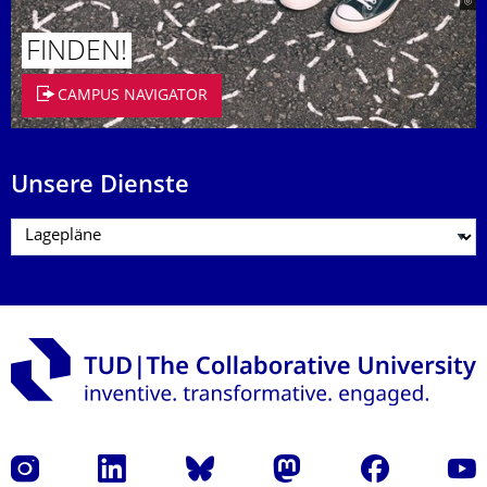
FINDEN!
CAMPUS NAVIGATOR
Unsere Dienste
Instagram
LinkedIn
Bluesky
Mastodon
Facebook
Yout