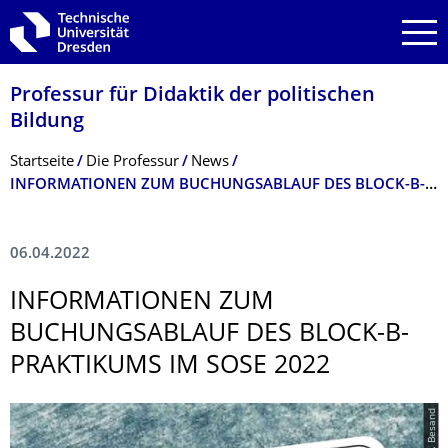
Zur Hauptnavigation springen
Zur Suche springen
Zum Inhalt springen
Professur für Didaktik der politischen
Bildung
Breadcrumb-Menü
Startseite
Die Professur
News
INFORMATIONEN ZUM BUCHUNGSABLAUF DES BLOCK-B-PRAKTIKUMS IM SOSE 2022
06.04.2022
INFORMATIONEN ZUM
BUCHUNGSABLAUF DES BLOCK-B-
PRAKTIKUMS IM SOSE 2022
© A. Besand