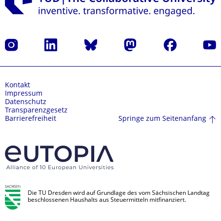
Instagram
LinkedIn
Bluesky
Mastodon
Facebook
Yout
Kontakt
Impressum
Datenschutz
Transparenzgesetz
Springe zum Seitenanfang
Barrierefreiheit
Die TU Dresden wird auf Grundlage des vom Sächsischen Landtag
beschlossenen Haushalts aus Steuermitteln mitfinanziert.