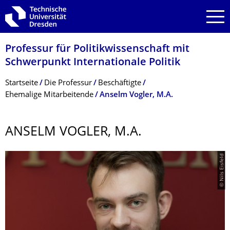
Zur Hauptnavigation springen
Zur Suche springen
Zum Inhalt springen
Professur für Politikwissen­schaft mit
Schwerpunkt Internationale Politik
Breadcrumb-Menü
Startseite
Die Professur
Beschäftigte
Ehemalige Mitarbeitende
Anselm Vogler, M.A.
ANSELM VOGLER, M.A.
© Nils Eisfeld